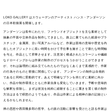
LOKO GALLERY はスウェーデンのアーティスト ハンス・アンダーソン
の日本初個展を開催します。
アンダーソンは長年にわたり、ファウンドオブジェクトを主な素材として
抽象の平面や立体作品を制作してきました。路上に棄てられた紙袋やプラ
スチック、金属屑、古い写真アルバムなど、作家は固有の意味や歴史を内
在したオブジェクトに長い時間をかけて手仕事を施すことで新たな時間軸
を与え、作品として昇華させます。注意深く構成されたコラージュや繊細
なドローイングからは作家の制作のプロセスをうかがうことができます
が、それは論理的に組み立てられたものではなくあくまで直感的で、作家
の行為そのものと密接に関係しています。 アンダーソンの制作は自発的
であると同時に受動的です。あえて明確なプランを持たずに素材に向か
い、作品や制作環境とともに作家自身も変化していきます。予断や意味的
な解釈を排除し、まずは状況を純粋に経験することに重きを置く彼の制作
方法はまるで瞑想のようでもあり、作品は作家による精神の旅の記録とい
えるかもしれません。
禅の思想や西田幾多郎の哲学、もの派の活動に影響を受けたと語る作家は