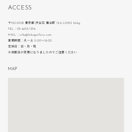
A
C
C
E
S
S
〒150-0032 東京都 渋谷区 鶯谷町 12-6 LOKO bldg.
TEL：03 6455 1376
MAIL：info@lokogallery.com
営業時間：火〜土 11:00〜18:00
定休日：日・月・祝
※休廊日が変更になりましたのでご注意ください
M
A
P