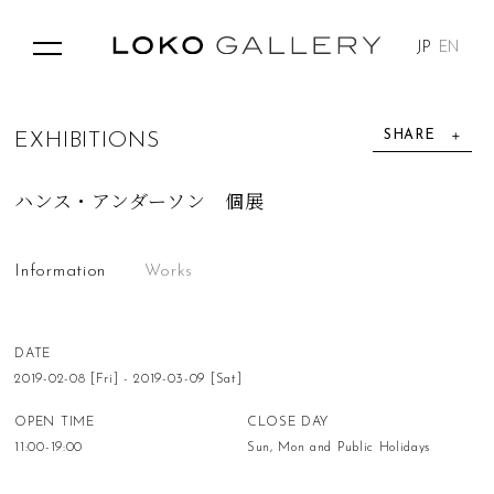
JP
EN
SHARE
E
X
H
I
B
I
T
I
O
N
S
ハンス・アンダーソン 個展
Information
Works
DATE
2019-02-08 [Fri] - 2019-03-09 [Sat]
OPEN TIME
CLOSE DAY
11:00-19:00
Sun, Mon and Public Holidays