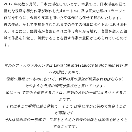
2017 年の数ヶ月間、日本に滞在しています。本展では、日本滞在を経て
新たな視座を得た作家が制作した4メートルに及ぶ巨大な紙のコラージュ
作品を中心に、金属や皮革を用いた立体作品も併せて展示いたします。
彼の作品、そして本展を含むこれまでの全ての個展にタイトルはありませ
ん。そこには、鑑賞者が言葉とそれに伴う意味から離れ、言語を超えた領
域で作品を知覚し、解釈することを促す作家の意図がこめられているので
す。
マルシア・カヴァルカンテは Lovtal till intet (Eulogy to Nothingness/ 無
への讃歌 ) の中で、
理解の過程そのものにおいて、解釈の真の価値が模索されねばならず、
そのような発見の瞬間が焦点だと書いています。
私にとっ て芸術を創造することは、理解の過程の一部になろうとするこ
とです。
それは今この瞬間に起る体験で、そこで は常に何かに初めて出会うこと
が可能です。
それは脱創造の一形式で、世界をとらえた過去の経験とは関係を絶とうと
することです。