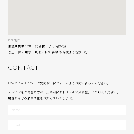
PDF地図
東急東横線 代官山駅 正面口より徒歩6分
京王 / JR / 東急 / 東京メトロ 各線 渋谷駅より徒歩10分
C
O
N
T
A
C
T
LOKO GALLERYへご質問は下記フォームよりお問い合わせください。
メルマガをご希望の方は、氏名明記の上「メルマガ希望」とご記入ください。
展覧会などの最新情報をお知らせいたします。