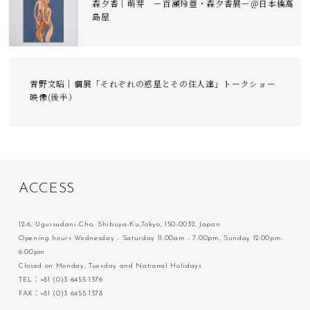
森夕香｜萌芽 －百瀬玲亜・森夕香展－＠日本橋高
島屋
青野文昭｜個展「それぞれの惑星とその住人達」トークショー
映像(後半）
A
C
C
E
S
S
12-6, Uguisudani-Cho, Shibuya-Ku,Tokyo, 150-0032, Japan
Opening hours Wednesday - Saturday 11:00am - 7:00pm, Sunday 12:00pm-
6:00pm
Closed on Monday, Tuesday and National Holidays
TEL：+81 (0)3 6455 1376
FAX：+81 (0)3 6455 1378