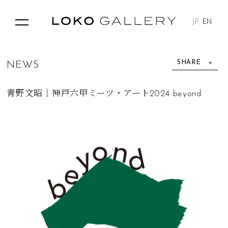
JP
EN
SHARE
N
E
W
S
青野文昭｜神戸六甲ミーツ・アート2024 beyond