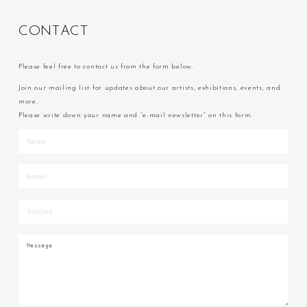
C
O
N
T
A
C
T
Please feel free to contact us from the form below.
Join our mailing list for updates about our artists, exhibitions, events, and
more.
Please write down your name and “e-mail newsletter” on this form.