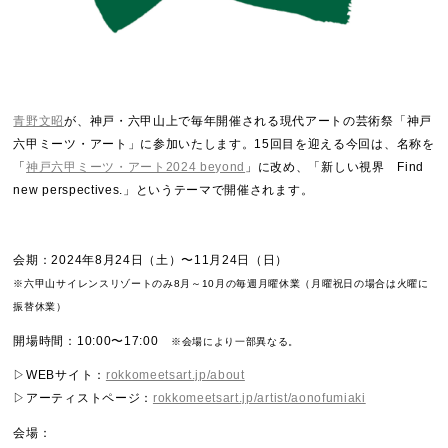
青野文昭
が、神戸・六甲山上で毎年開催される現代アートの芸術祭「神戸
六甲ミーツ・アート」に参加いたします。15回目を迎える今回は、名称を
「
神戸六甲ミーツ・アート2024 beyond
」に改め、「新しい視界 Find
new perspectives.」というテーマで開催されます。
会期：2024年8月24日（土）〜11月24日（日）
※六甲山サイレンスリゾートのみ8月～10月の毎週月曜休業（月曜祝日の場合は火曜に
振替休業）
開場時間：10:00〜17:00
※会場により一部異なる。
▷WEBサイト：
rokkomeetsart.jp/about
▷アーティストページ：
rokkomeetsart.jp/artist/aonofumiaki
会場：