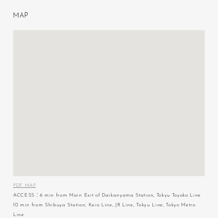
M
A
P
PDF MAP
ACCESS：6 min from Main Exit of Daikanyama Station, Tokyu Toyoko Line
10 min from Shibuya Station, Keio Line, JR Line, Tokyu Line, Tokyo Metro
Line