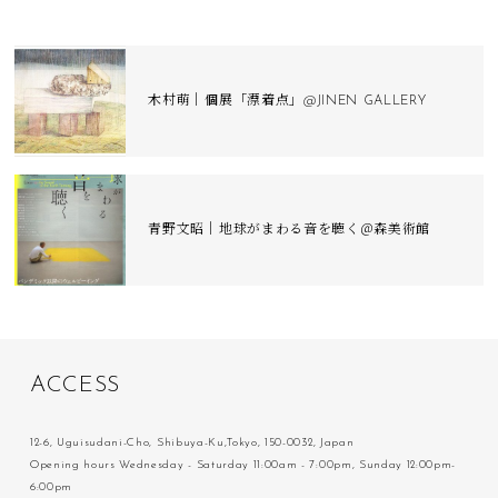
木村萌｜個展「漂着点」@JINEN GALLERY
青野文昭｜地球がまわる音を聴く＠森美術館
A
C
C
E
S
S
12-6, Uguisudani-Cho, Shibuya-Ku,Tokyo, 150-0032, Japan
Opening hours Wednesday - Saturday 11:00am - 7:00pm, Sunday 12:00pm-
6:00pm