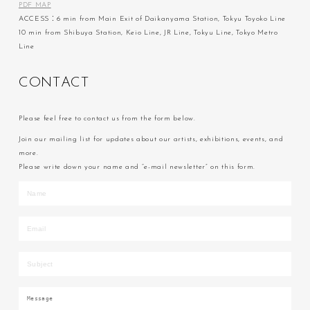
PDF MAP
ACCESS：6 min from Main Exit of Daikanyama Station, Tokyu Toyoko Line
10 min from Shibuya Station, Keio Line, JR Line, Tokyu Line, Tokyo Metro
Line
C
O
N
T
A
C
T
Please feel free to contact us from the form below.
Join our mailing list for updates about our artists, exhibitions, events, and
more.
Please write down your name and “e-mail newsletter” on this form.