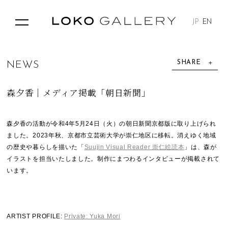
JP
EN
SHARE
N
E
W
S
森夕香｜メディア掲載「朝日新聞」
森夕香の活動が令和4年5月24日（火）の朝日新聞京都版に取り上げられ
ました。2023年秋、京都市立芸術大学が崇仁地区に移転。消えゆく地域
の歴史や暮らしを描いた「
Suujin Visual Reader 崇仁絵読本
」は、森が
イラストを担当いたしました。制作にまつわるインタビューが掲載されて
います。
ARTIST PROFILE:
Private: Yuka Mori