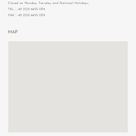
Closed on Monday, Tuesday and National Holidays
TEL：+81 (0)3 6455 1376
FAX：+81 (0)3 6455 1378
M
A
P