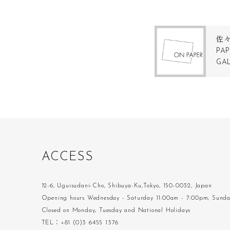
佐
PA
GA
A
C
C
E
S
S
12-6, Uguisudani-Cho, Shibuya-Ku,Tokyo, 150-0032, Japan
Opening hours Wednesday - Saturday 11:00am - 7:00pm, Sund
Closed on Monday, Tuesday and National Holidays
TEL：+81 (0)3 6455 1376