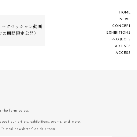
H
O
M
E
N
E
W
S
C
O
N
C
E
P
T
トークセッション動画
E
X
H
I
B
I
T
I
O
N
S
までの期間限定公開）
P
R
O
J
E
C
T
S
A
R
T
I
S
T
S
A
C
C
E
S
S
om the form below.
about our artists, exhibitions, events, and more.
“e-mail newsletter” on this form.