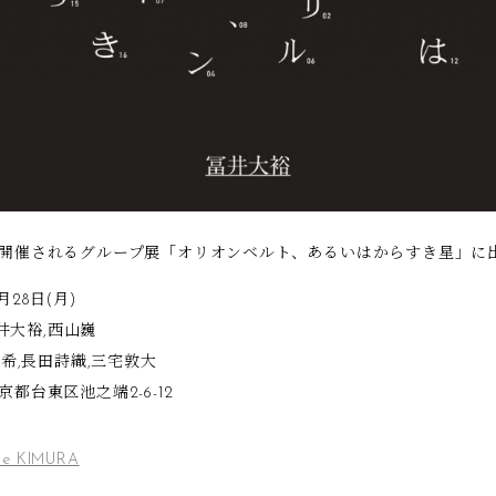
uにて開催されるグループ展「オリオンベルト、あるいはからすき星」に
月28日(月)
井大裕,西山巍
希,長田詩織,三宅敦大
京都台東区池之端2-6-12
e KIMURA