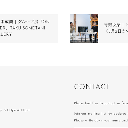
々木成美｜グループ展「ON
青野文昭｜
PER」TAKU SOMETANI
（5月2日
LLERY
C
O
N
T
A
C
T
Please feel free to contact us fr
ay 12:00pm-6:00pm
Join our mailing list for updates 
Please write down your name and 