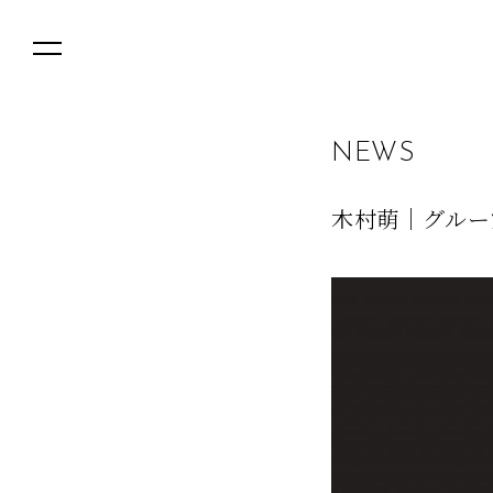
N
E
W
S
木村萌｜グルー