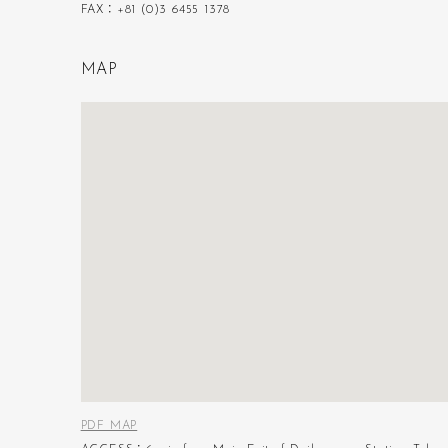
FAX：+81 (0)3 6455 1378
M
A
P
PDF MAP