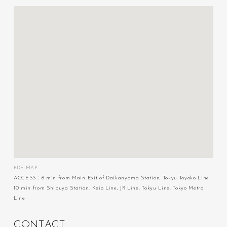
PDF MAP
ACCESS：6 min from Main Exit of Daikanyama Station, Tokyu Toyoko Line
10 min from Shibuya Station, Keio Line, JR Line, Tokyu Line, Tokyo Metro
Line
C
O
N
T
A
C
T