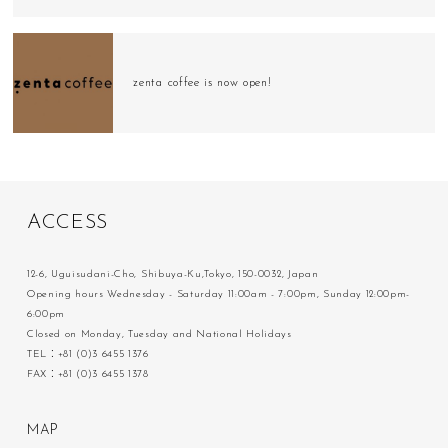
zenta coffee is now open!
A
C
C
E
S
S
12-6, Uguisudani-Cho, Shibuya-Ku,Tokyo, 150-0032, Japan
Opening hours Wednesday - Saturday 11:00am - 7:00pm, Sunday 12:00pm-
6:00pm
Closed on Monday, Tuesday and National Holidays
TEL：+81 (0)3 6455 1376
FAX：+81 (0)3 6455 1378
M
A
P