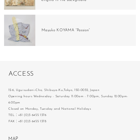
Mayuko KOYAMA “Passion”
A
C
C
E
S
S
12-6, Uguisudani-Cho, Shibuya-Ku,Tokyo, 150-0032, Japan
Opening hours Wednesday - Saturday 11:00am - 7:00pm, Sunday 12:00pm-
6:00pm
Closed on Monday, Tuesday and National Holidays
TEL：+81 (0)3 6455 1376
FAX：+81 (0)3 6455 1378
M
A
P