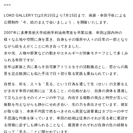
>>>
LOKO GALLERYでは5月10日より7月15日まで、画家・幸田千依による
公開制作「今、絵のまえで会いましょう 」を開催いたします。
2007年に多摩美術大学絵画学科油画専攻を卒業以後、幸田は国内外の
様々な土地や空間に身を置き、自身もその場所や人々の日常の一部となり
ながら絵をえがくことに向き合ってきました。
水や光、人物や群衆などの動きやエネルギーが対象モチーフとして多くみ
られる幸田ですが、
近年は家族と共に暮らす自宅兼アトリエをその活動拠点とし、窓からの風
景を定点観測にも似た手法で日々切り取る実践も重ねられています。
自然を、街を、人々を「見る」という行為を通して生（せい）の文脈をえ
がき出す幸田の絵画には「見ること」の位相があり、自身の身体を通過し
て立ち上がるそのイメージの中では、内在する複数の視点と時空が互いに
振動を与えながらも静かにせめぎ合い、生の力を表出させています。彼女
が取り扱う、本来不均質で然るべきそれら異質な諸要素はタブローの中で
不思議な均衡を保っています。幸田の絵画は従来のそれが見る者に要請す
る情報に必ずしも縛られることなく、鑑賞者それぞれが自身の生の経験を
以って「見る」ことに開かれています。