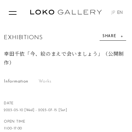
JP
EN
SHARE
E
X
H
I
B
I
T
I
O
N
S
幸田千依「今、絵のまえで会いましょう」（公開制
作）
Information
Works
DATE
2023-05-10 [Wed] - 2023-07-15 [Sat]
OPEN TIME
11:00-17:00