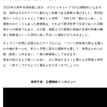
2022年の府中市美術館に続き、ホワイトキューブでの公開制作となる今
回、幸田はそのモチーフに動かない対象である静物を選びました。西洋絵
画の一つのジャンルとして確立した当時、「Still Life（動かない命）」と
蔑称されたこともあった静物画は、それまで西洋世界で主流であった宗教
画からの開放でもあり、その後、画面上での複数の視線の交差や対象の解
体と再構成といった現代に続く手法へと接続されてゆきました。
ギャラリー空間に設置されたテーブルには、一つ一つ所有者の異なる幾つ
かの物が並べられ、約２ヶ月間に渡る公開制作を通して、幸田はそれらの
物（他者）と向き合い、一枚の静物画にしてゆきます。
彼女が絵のまえで過ごし出会い、また再会する人々と織りなす関係と時空
は、一体そこでどのように重ねられてゆくのでしょうか。
幸田千依 公開制作インタビュー