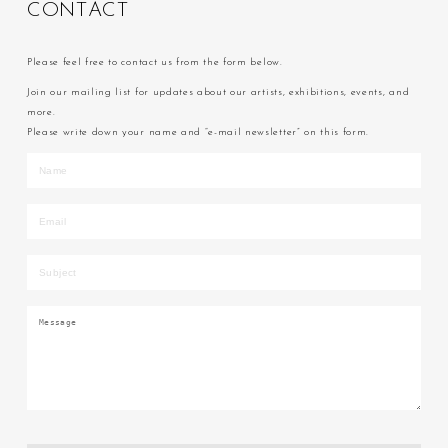
C
O
N
T
A
C
T
Please feel free to contact us from the form below.
Join our mailing list for updates about our artists, exhibitions, events, and
more.
Please write down your name and “e-mail newsletter” on this form.