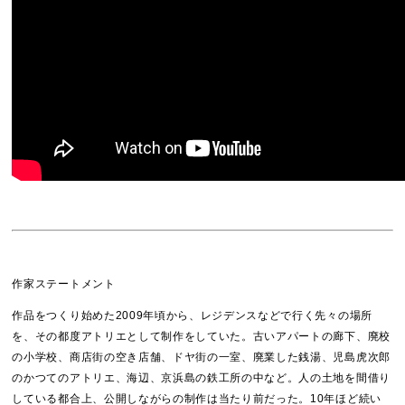
作家ステートメント
作品をつくり始めた2009年頃から、レジデンスなどで行く先々の場所
を、その都度アトリエとして制作をしていた。古いアパートの廊下、廃校
の小学校、商店街の空き店舗、ドヤ街の一室、廃業した銭湯、児島虎次郎
のかつてのアトリエ、海辺、京浜島の鉄工所の中など。人の土地を間借り
している都合上、公開しながらの制作は当たり前だった。10年ほど続い