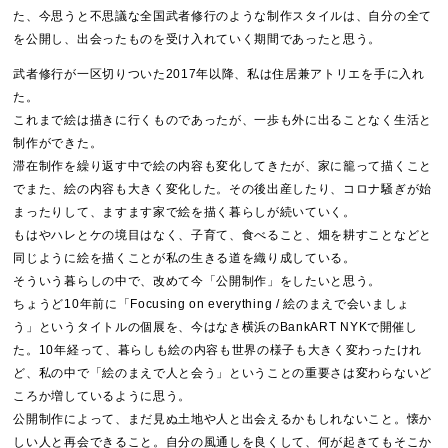
た、今思うと不思議な全国武者修行のような制作スタイルは、自分の全て
を公開し、出会ったものを受け入れていく期間であったと思う。
武者修行が一区切りついた2017年以降、私は住居兼アトリエを手に入れ
た。
これまで絵は描きに行くものであったが、一歩も外に出ることなく生活と
制作ができた。
滞在制作を繰り返す中で絵の内容も変化してきたが、家に籠って描くこと
でまた、絵の内容も大きく変化した。その後出産したり、コロナ騒ぎが始
まったりして、ますます家で絵を描く暮らしが続いていく。
もはやハレとケの境目はなく、子育て、食べること、畑を耕すことなどと
同じように絵を描くことが私の生きる道を織り成している。
そういう暮らしの中で、改めて今「公開制作」をしたいと思う。
ちょうど10年前に「Focusing on everything / 絵のまえで会いましょ
う」というタイトルの個展を、今はなき横浜のBankART NYKで開催し
た。10年経って、暮らしも絵の内容も世界の様子も大きく変わったけれ
ど、私の中で「絵のまえで人と会う」ということの重要さは変わらないど
ころか増しているように思う。
公開制作によって、まだ見ぬ土地や人と出会えるかもしれないこと。懐か
しい人と再会できること。自分の風通しを良くして、何が起きてもそこか