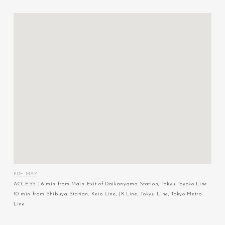
PDF MAP
ACCESS：6 min from Main Exit of Daikanyama Station, Tokyu Toyoko Line
10 min from Shibuya Station, Keio Line, JR Line, Tokyu Line, Tokyo Metro
Line