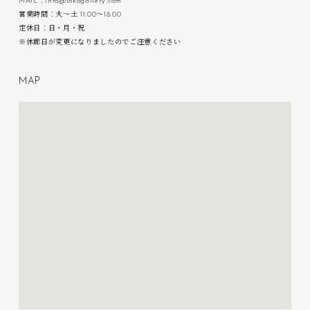
MAIL：info@lokogallery.com
営業時間：火〜土 11:00〜18:00
定休日：日・月・祝
※休廊日が変更になりましたのでご注意ください
M
A
P