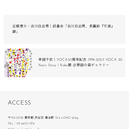
近藤恵介・古川日出男｜読書会「古川日出男、長篇詩『天音』
譚」
幸田千依｜VOCA30周年記念 1994-2023 VOCA 30
Years Story / Kobe展 ＠原田の森ギャラリー
A
C
C
E
S
S
〒150-0032 東京都 渋谷区 鶯谷町 12-6 LOKO bldg.
TEL：03 6455 1376