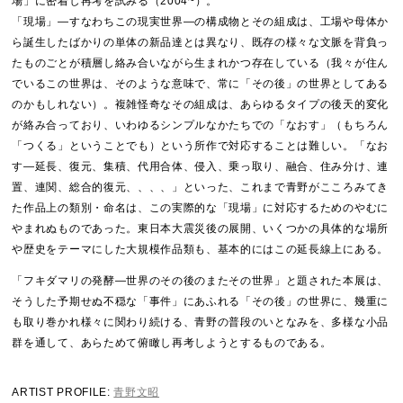
場」に密着し再考を試みる（2004~）。
「現場」―すなわちこの現実世界―の構成物とその組成は、工場や母体か
ら誕生したばかりの単体の新品達とは異なり、既存の様々な文脈を背負っ
たものごとが積層し絡み合いながら生まれかつ存在している（我々が住ん
でいるこの世界は、そのような意味で、常に「その後」の世界としてある
のかもしれない）。複雑怪奇なその組成は、あらゆるタイプの後天的変化
が絡み合っており、いわゆるシンプルなかたちでの「なおす」（もちろん
「つくる」ということでも）という所作で対応することは難しい。「なお
す―延長、復元、集積、代用合体、侵入、乗っ取り、融合、住み分け、連
置、連関、総合的復元、、、、」といった、これまで青野がこころみてき
た作品上の類別・命名は、この実際的な「現場」に対応するためのやむに
やまれぬものであった。東日本大震災後の展開、いくつかの具体的な場所
や歴史をテーマにした大規模作品類も、基本的にはこの延長線上にある。
「フキダマリの発酵―世界のその後のまたその世界」と題された本展は、
そうした予期せぬ不穏な「事件」にあふれる「その後」の世界に、幾重に
も取り巻かれ様々に関わり続ける、青野の普段のいとなみを、多様な小品
群を通して、あらためて俯瞰し再考しようとするものである。
ARTIST PROFILE:
青野文昭