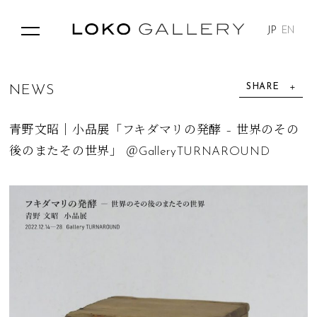
JP
EN
SHARE
N
E
W
S
青野文昭｜小品展「フキダマリの発酵 – 世界のその
後のまたその世界」 ＠GalleryTURNAROUND