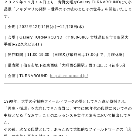
２０２２年１２月１４日より、青野文昭がGallery TURNAROUNDにて小
品展「フキダマリの発酵 – 世界のその後のまたその世界」を開催いたしま
す。
｜会期｜2022年12月14日(水)〜12月28日(水)
｜会場｜Gallery TURNAROUND （〒980-0805 宮城県仙台市青葉区大
手町6-22久光ビル1F）
｜開館時間｜11:00-19:30 （日曜及び最終日は17:00まで、月曜休廊）
｜最寄駅｜仙台市地下鉄東西線「大町西公園駅」西１出口より徒歩5分
｜企画｜TURNAROUND
http://turn-around.jp/
1990年、大学の卒制時フィールドワークの場としてきた森が伐採され、
「再生・循環」を志向してきた青野は、すでに90年代の段階においてその
中核となる「なおす」ことのエッセンスを実作と論考において抽出してき
た。
その後、次なる段階として、あらためて実際的なフィールドワークの「現