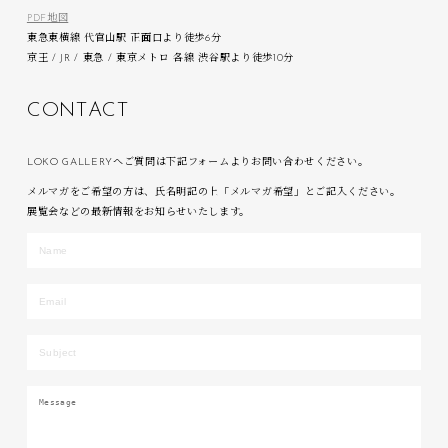
PDF地図
東急東横線 代官山駅 正面口より徒歩6分
京王 / JR / 東急 / 東京メトロ 各線 渋谷駅より徒歩10分
C
O
N
T
A
C
T
LOKO GALLERYへご質問は下記フォームよりお問い合わせください。
メルマガをご希望の方は、氏名明記の上「メルマガ希望」とご記入ください。
展覧会などの最新情報をお知らせいたします。