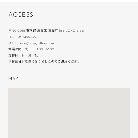
A
C
C
E
S
S
〒150-0032 東京都 渋谷区 鶯谷町 12-6 LOKO bldg.
TEL：03 6455 1376
MAIL：info@lokogallery.com
営業時間：火〜土 11:00〜18:00
定休日：日・月・祝
※休廊日が変更になりましたのでご注意ください
M
A
P