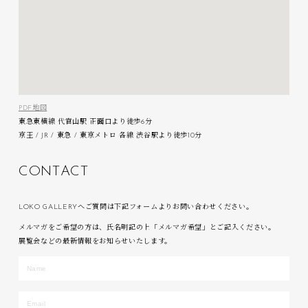
PDF地図
東急東横線 代官山駅 正面口より徒歩6分
京王 / JR / 東急 / 東京メトロ 各線 渋谷駅より徒歩10分
C
O
N
T
A
C
T
LOKO GALLERYへご質問は下記フォームよりお問い合わせください。
メルマガをご希望の方は、氏名明記の上「メルマガ希望」とご記入ください。
展覧会などの最新情報をお知らせいたします。