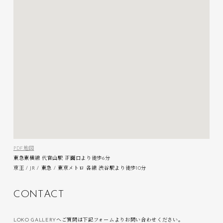
PDF地図
東急東横線 代官山駅 正面口より徒歩6分
京王 / JR / 東急 / 東京メトロ 各線 渋谷駅より徒歩10分
C
O
N
T
A
C
T
LOKO GALLERYへご質問は下記フォームよりお問い合わせください。