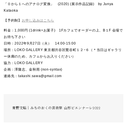
「０から１へのアナログ変換」 (2020) (展示作品記録) by Junya
Kataoka
【予約制】
お申し込みはこちら
料金：1,000円 (1drink+お菓子) 1Fカフェでオーダーの上、B１F 会場で
お待ち下さい
日時：2022年9月27日（火） 14:00-15:00
場所：LOKO GALLERY 東京都渋谷区鶯谷町１２−６（＊当日はギャラリ
ー休廊のため、カフェからお入りください）
協力：LOKO GALLERY
企画：澤隆志、金秋雨 (non-syntax)
連絡先：takashi.sawa@gmail.com
青野文昭｜みちのおくの芸術祭 山形ビエンナーレ2022