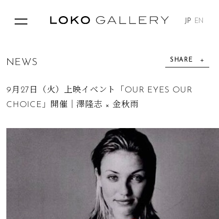
JP
EN
SHARE
N
E
W
S
9月27日（火）上映イベント「OUR EYES OUR
CHOICE」開催｜澤隆志 × 金秋雨