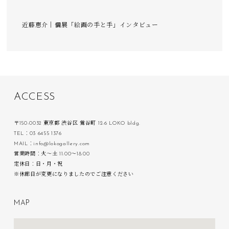
近藤恵介｜個展「絵画の手と手」インタビュー
A
C
C
E
S
S
〒150-0032 東京都 渋谷区 鶯谷町 12-6 LOKO bldg.
TEL：03 6455 1376
MAIL：info@lokogallery.com
営業時間：火〜土 11:00〜18:00
定休日：日・月・祝
※休廊日が変更になりましたのでご注意ください
M
A
P