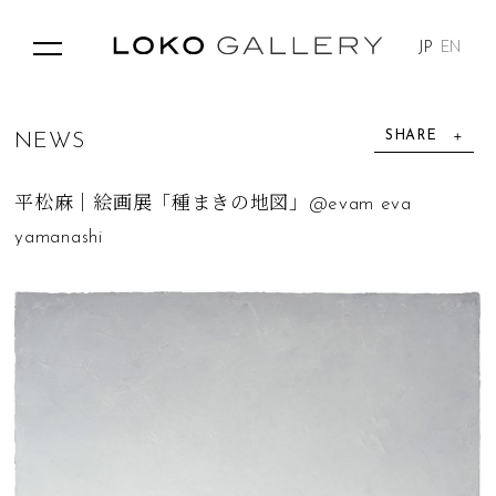
JP
EN
SHARE
N
E
W
S
平松麻｜絵画展「種まきの地図」@evam eva
yamanashi