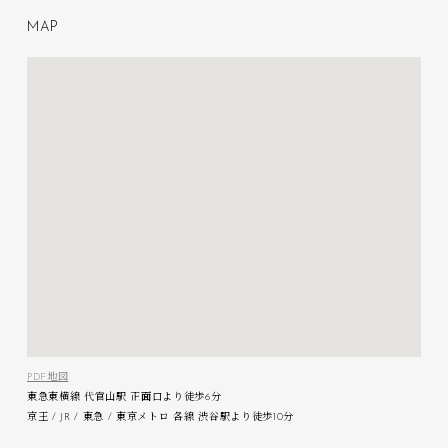
M
A
P
PDF地図
東急東横線 代官山駅 正面口より徒歩6分
京王 / JR / 東急 / 東京メトロ 各線 渋谷駅より徒歩10分