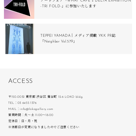
アートフェア「WHAT CAFE × DELTA EXHIBITION
-TRI FOLD-」に参加いたします
TEPPEI YAMADA｜メディア掲載 YKK PR誌
「Neighbor Vol.579」
A
C
C
E
S
S
〒150-0032 東京都 渋谷区 鶯谷町 12-6 LOKO bldg.
TEL：03 6455 1376
MAIL：info@lokogallery.com
営業時間：火〜土 11:00〜18:00
定休日：日・月・祝
※休廊日が変更になりましたのでご注意ください