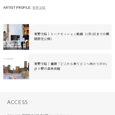
ARTIST PROFILE:
青野文昭
青野文昭｜トークセッション動画（5月2日までの期
間限定公開）
青野文昭｜個展「どこから来てどこへ向かうのか」
＠上野の森美術館
A
C
C
E
S
S