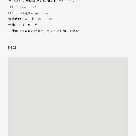
〒150-0032 東京都 渋谷区 鶯谷町 12-6 LOKO bldg.
TEL：03 6455 1376
MAIL：info@lokogallery.com
営業時間：火〜土 11:00〜18:00
定休日：日・月・祝
※休廊日が変更になりましたのでご注意ください
M
A
P