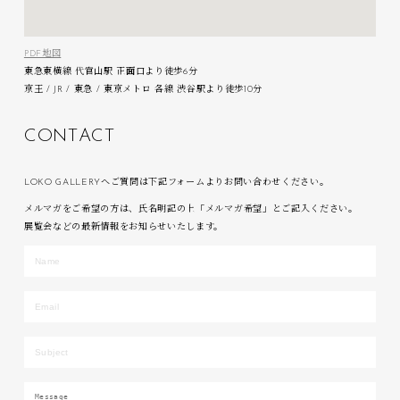
PDF地図
東急東横線 代官山駅 正面口より徒歩6分
京王 / JR / 東急 / 東京メトロ 各線 渋谷駅より徒歩10分
C
O
N
T
A
C
T
LOKO GALLERYへご質問は下記フォームよりお問い合わせください。
メルマガをご希望の方は、氏名明記の上「メルマガ希望」とご記入ください。
展覧会などの最新情報をお知らせいたします。