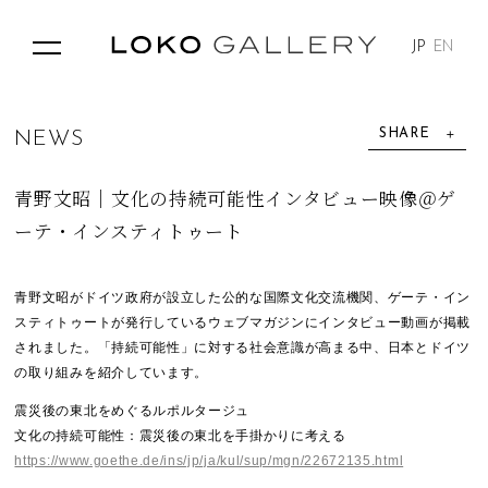
JP
EN
SHARE
N
E
W
S
青野文昭｜文化の持続可能性インタビュー映像＠ゲ
ーテ・インスティトゥート
青野文昭がドイツ政府が設立した公的な国際文化交流機関、ゲーテ・イン
スティトゥートが発行しているウェブマガジンにインタビュー動画が掲載
されました。「持続可能性」に対する社会意識が高まる中、日本とドイツ
の取り組みを紹介しています。
震災後の東北をめぐるルポルタージュ
文化の持続可能性：震災後の東北を手掛かりに考える
https://www.goethe.de/ins/jp/ja/kul/sup/mgn/22672135.html