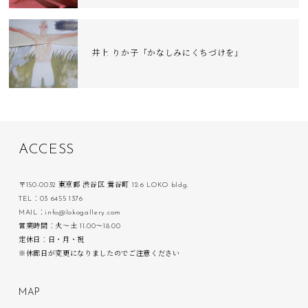
井上 りか子「かなしみにくちづけを」
A
C
C
E
S
S
〒150-0032 東京都 渋谷区 鶯谷町 12-6 LOKO bldg.
TEL：03 6455 1376
MAIL：info@lokogallery.com
営業時間：火〜土 11:00〜18:00
定休日：日・月・祝
※休廊日が変更になりましたのでご注意ください
M
A
P