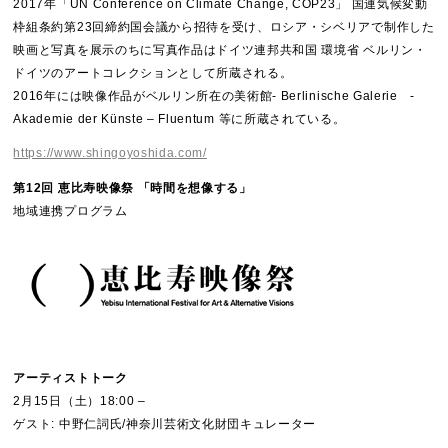
​2017年「UN Conference on Climate Change, COP23」 国連気候変動
枠組条約第23回締約国会議から招待を受け、ロシア・シベリアで制作した
映画と写真を展示のちに写真作品はドイツ連邦共和国 環境省 ベルリン・
ドイツのアートコレクションとして所蔵される。
2016年には映像作品がベルリン所在の美術館- Berlinische Galerie -
Akademie der Künste – Fluentum 等に所蔵されている。
https://www.shingoyoshida.com/
第12回 恵比寿映像祭 「時間を想像する」
地域連携プログラム
アーティストトーク
2月15日（土）18:00 ‒
ゲスト: 中野仁詞氏/神奈川芸術文化財団キュレーター