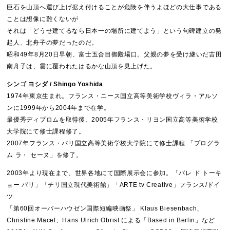
巨石を山頂へ運び上げ据え付けることが危険を伴うよほどの大仕事である
ことは想像に難くないが
それは「どうせ建てるなら日本一の場所に建てよう」という句碑建立の発
起人、北舟子の夢だったのだ。
昭和49年8月20日早朝、富士五合目御殿場口。父親の夢を受け継いだ吉田
南舟子は、雲に覆われたはるかな山頂を見上げた。
シンゴ ヨシダ / Shingo Yoshida
1974年東京生まれ。フランス・ニース国立高等美術学校ヴィラ・アルソ
ンに1999年から2004年まで在学。
最優秀ディプロムを取得後、2005年フランス・リヨン国立高等美術学校
大学院にて修士課程修了。
2007年フランス・パリ国立高等美術学校大学院にて修士課程 「プログラ
ム ラ・ セーヌ」を修了。
2003年より現在まで、世界各地にて国際展示会に参加。「パレ ド トーキ
ョー パリ」「チリ国立現代美術館」「ARTE tv Creative」フランス/ドイ
ツ
「第60回オーバーハウゼン国際短編映画祭」 Klaus Biesenbach、
Christine Macel、Hans Ulrich Obrist による「Based in Berlin」など