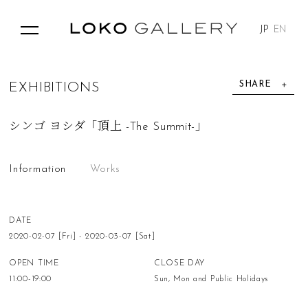
JP
EN
SHARE
E
X
H
I
B
I
T
I
O
N
S
シンゴ ヨシダ「頂上 -The Summit-」
Information
Works
DATE
2020-02-07 [Fri] - 2020-03-07 [Sat]
OPEN TIME
CLOSE DAY
11:00-19:00
Sun, Mon and Public Holidays