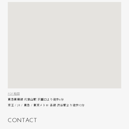
PDF地図
東急東横線 代官山駅 正面口より徒歩6分
京王 / JR / 東急 / 東京メトロ 各線 渋谷駅より徒歩10分
C
O
N
T
A
C
T