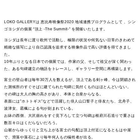
LOKO GALLERYは 恵比寿映像祭2020 地域連携プログラムとして 、シン
ゴヨシダの個展 “頂上 -The Summit-” を開催いたします。
ヨシダは長年に渡り欧州で活動し、極限の状況や何気ない日常のきわめて
精緻な描写により自己認識を追求する映像作品で高い評価を得てきまし
た。
10年ぶりとなる日本での個展では、作家の父、そして祖父が深く関わっ
た、ある句碑建立の物語をトレースし、ギャラリー空間に再構築します。
富士の登山者は毎年30万人を数えるが、頂上である剣ヶ峰、今は閉鎖され
た測候所のすぐそばに建てられた句碑に気付くものはほとんどいない。
その碑は大人の胸の高さがあり、本体と台座からなる。
表面には”ホトトギス”などで活躍した俳人山口誓子と俳友たち、北舟子、
波津女、霜楓による句が刻まれている。
お鉢の西側、大沢崩れをすぐ見下ろして立つ句碑は根府川石造りで重さは
数百キロはくだらないだろう。
山裾からゆっくりと立ち上がる富士の勾配は頂上付近になるともはや崖
で、滑落や落石により毎年何人もの犠牲者が出る。