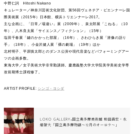
中野仁詞 Hitoshi Nakano
キュレーター／神奈川芸術文化財団、第56回ヴェネチア・ビエンナーレ国
際美術展（2015年）日本館、横浜トリエンナーレ2017。
主な企画に、「日常／場違い」展（2009年）、泉太郎展「こねる」（10
年）、八木良太展「サイエンス／フィクション」（15年）
塩田千春展「鍵のかかった部屋」（16年）、さわひらき展「潜像の語り
手」（18年）、小金沢健人展「裸の劇場」（19年）ほか
北村明子、平原慎太郎とのダンス公演や現代音楽などパフォーミングアー
ツの企画多数。
東海大学／女子美術大学非常勤講師。慶應義塾大学大学院美学美術史学専
攻前期博士課程修了。
ARTIST PROFILE:
シンゴ・ヨシダ
LOKO GALLERY×国立奥多摩美術館 和田昌宏・永
畑智大「国立奥多摩物語〜12月のオーロラ〜」