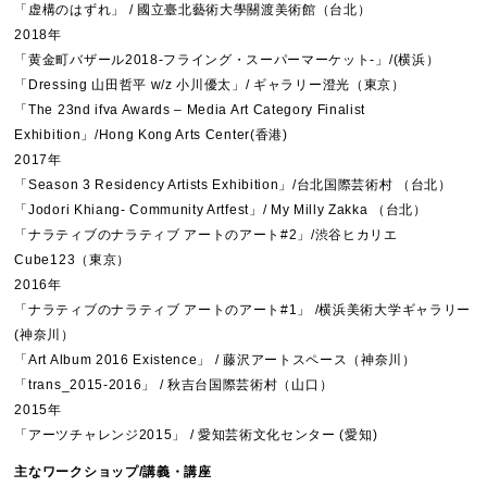
「虚構のはずれ」 / 國立臺北藝術大學關渡美術館（台北）
2018年
「黄金町バザール2018-フライング・スーパーマーケット-」/(横浜）
「Dressing 山田哲平 w/z 小川優太」/ ギャラリー澄光（東京）
「The 23nd ifva Awards – Media Art Category Finalist
Exhibition」/Hong Kong Arts Center(香港)
2017年
「Season 3 Residency Artists Exhibition」/台北国際芸術村 （台北）
「Jodori Khiang- Community Artfest」/ My Milly Zakka （台北）
「ナラティブのナラティブ アートのアート#2」/渋谷ヒカリエ
Cube123（東京）
2016年
「ナラティブのナラティブ アートのアート#1」 /横浜美術大学ギャラリー
(神奈川）
「Art Album 2016 Existence」 / 藤沢アートスペース（神奈川）
「trans_2015-2016」 / 秋吉台国際芸術村（山口）
2015年
「アーツチャレンジ2015」 / 愛知芸術文化センター (愛知)
主なワークショップ/講義・講座