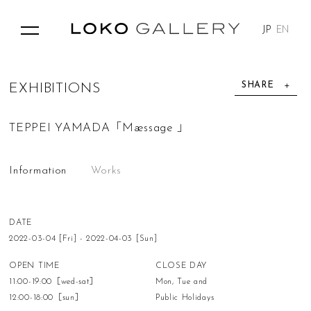
JP
EN
SHARE
E
X
H
I
B
I
T
I
O
N
S
TEPPEI YAMADA「Mæssage 」
Information
Works
DATE
2022-03-04 [Fri] - 2022-04-03 [Sun]
OPEN TIME
CLOSE DAY
11:00-19:00［wed-sat］
Mon, Tue and
12:00-18:00［sun］
Public Holidays