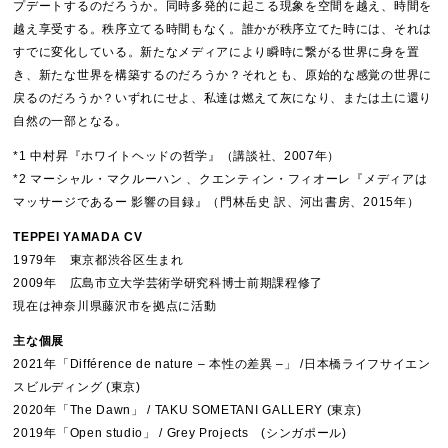
プデートするのだろうか。同時多発的に起こる現象を空間を越え、時間を
越え享受する。秩序立てる時間もなく。誰かが秩序立てた時には、それは
すでに変化している。新たなメディアにより瞬時に繋がる世界に身を置
き、新たな世界を構築するのだろうか？それとも、原始的な感覚の世界に
戻るのだろうか？いずれにせよ、私達は燃えて灰になり、または土に還り
自然の一部となる。
*1 中村昇『ホワイトヘッドの哲学』（講談社、2007年）
*2 マーシャル・マクルーハン 、クエンティン・フィオーレ『メディアは
マッサージであるー 影響の目録』（門林岳史 訳、河出書房、2015年）
TEPPEI YAMADA CV
1979年 東京都渋谷区生まれ
2009年 広島市立大学芸術学研究科博士前期課程修了
現在は神奈川県藤沢市を拠点に活動
主な個展
2021年「Différence de nature – 本性の差異 –」 /日本橋ライフサイエン
スビルディング (東京)
2020年「The Dawn」 / TAKU SOMETANI GALLERY (東京)
2019年「Open studio」 / Grey Projects (シンガポール)