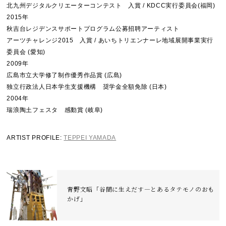
北九州デジタルクリエーターコンテスト 入賞 / KDCC実行委員会(福岡)
2015年
秋吉台レジデンスサポートプログラム公募招聘アーティスト
アーツチャレンジ2015 入賞 / あいちトリエンナーレ地域展開事業実行
委員会 (愛知)
2009年
広島市立大学修了制作優秀作品賞 (広島)
独立行政法人日本学生支援機構 奨学金全額免除 (日本)
2004年
瑞浪陶土フェスタ 感動賞 (岐阜)
ARTIST PROFILE:
TEPPEI YAMADA​​
青野文昭「谷間に生えだす―とあるタテモノのおも
かげ」