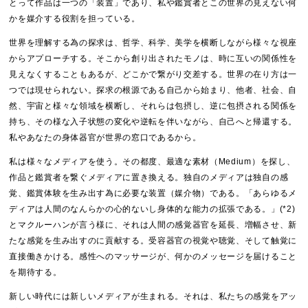
とって作品は一つの「装置」であり、私や鑑賞者とこの世界の見えない何
かを媒介する役割を担っている。
世界を理解する為の探求は、哲学、科学、美学を横断しながら様々な視座
からアプローチする。そこから創り出されたモノは、時に互いの関係性を
見えなくすることもあるが、どこかで繋がり交差する。世界の在り方は一
つでは現せられない。探求の根源である自己から始まり、他者、社会、自
然、宇宙と様々な領域を横断し、それらは包摂し、逆に包摂される関係を
持ち、その様な入子状態の変化や逆転を伴いながら、自己へと帰還する。
私やあなたの身体器官が世界の窓口であるから。
私は様々なメディアを使う。その都度、最適な素材（Medium）を探し、
作品と鑑賞者を繋ぐメディアに置き換える。独自のメディアは独自の感
覚、鑑賞体験を生み出す為に必要な装置（媒介物）である。「あらゆるメ
ディアは人間のなんらかの心的ないし身体的な能力の拡張である。」(*2)
とマクルーハンが言う様に、それは人間の感覚器官を延長、増幅させ、新
たな感覚を生み出すのに貢献する。受容器官の視覚や聴覚、そして触覚に
直接働きかける。感性へのマッサージが、何かのメッセージを届けること
を期待する。
新しい時代には新しいメディアが生まれる。それは、私たちの感覚をアッ