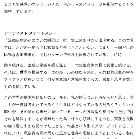
ることで感覚がマッサージされ、何かしらのメッセージを受信することを
期待しています。
アーティスト ステートメント
「流動状態のそのつどの瞬間は、唯一無二のあり方が出現する。この世界
では、ただの一度も同じ状態など生じたことがない。つまり、一回だけの
比類なき出来事が、同じパターンで何度も反復されている。」(*1)
動き続ける、生成と消滅を繰り返し、一つの生命体の様に変化し続ける。
それは、世界を構築する一つのルールの様なものだ。その動的現象の中を
フラフラと彷徨いつつ、何か無意識と意識を繋ぐもの、感覚と思考を繋ぐ
ものを探している。
この世界の探求を始めたのは、多分、私が物心ついた時からだと思う。誰
しもが一度は考えたであろう「世界はどうなっているのだろう？」という
問いが、その頃から未だに続いている。一つの方法論や視点からだけでは
それを解決することが困難だった為、様々な領域に手を出し、実践と失敗
の繰り返し中から見つけたことを、作品という形でアウトプットする。そ
れにより、私自身も私の周りに広がる世界を理解しようとしている。私に