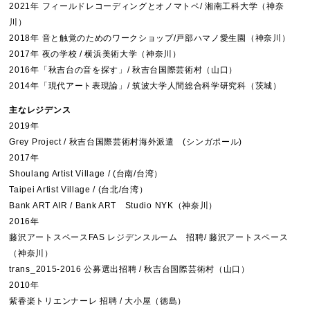
2021年 フィールドレコーディングとオノマトペ/ 湘南工科大学（神奈
川）
2018年 音と触覚のためのワークショップ/戸部ハマノ愛生園（神奈川）
2017年 夜の学校 / 横浜美術大学（神奈川）
2016年「秋吉台の音を探す」/ 秋吉台国際芸術村（山口）
2014年「現代アート表現論」/ 筑波大学人間総合科学研究科（茨城）
主なレジデンス
2019年
Grey Project / 秋吉台国際芸術村海外派遣 (シンガポール)
2017年
Shoulang Artist Village / (台南/台湾）
Taipei Artist Village / (台北/台湾）
Bank ART AIR / Bank ART Studio NYK（神奈川）
2016年
藤沢アートスペースFAS レジデンスルーム 招聘/ 藤沢アートスペース
（神奈川）
trans_2015-2016 公募選出招聘 / 秋吉台国際芸術村（山口）
2010年
紫香楽トリエンナーレ 招聘 / 大小屋（徳島）