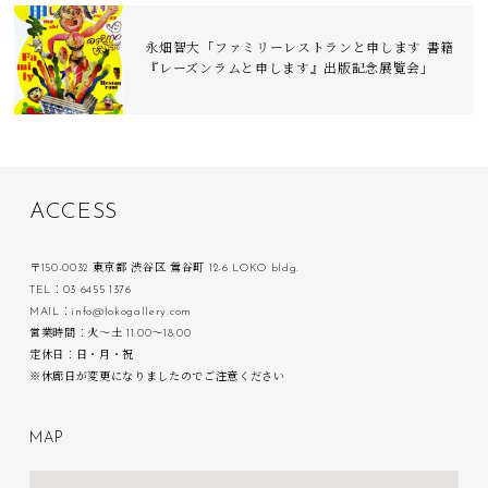
永畑智大「ファミリーレストランと申します 書籍
『レーズンラムと申します』出版記念展覧会」
A
C
C
E
S
S
〒150-0032 東京都 渋谷区 鶯谷町 12-6 LOKO bldg.
TEL：03 6455 1376
MAIL：info@lokogallery.com
営業時間：火〜土 11:00〜18:00
定休日：日・月・祝
※休廊日が変更になりましたのでご注意ください
M
A
P