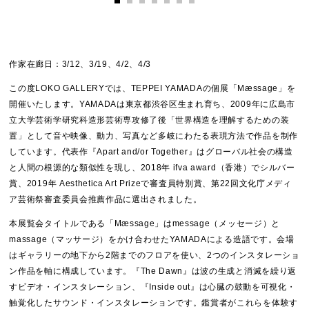
作家在廊日：3/12、3/19、4/2、4/3
この度LOKO GALLERYでは、TEPPEI YAMADA​​の個展「Mæssage」を
開催いたします。YAMADAは東京都渋谷区生まれ育ち、2009年に広島市
立大学芸術学研究科造形芸術専攻修了後「世界構造を理解するための装
置」として音や映像、動力、写真など多岐にわたる表現方法で作品を制作
しています。代表作『Apart and/or Together』はグローバル社会の構造
と人間の根源的な類似性を現し、2018年 ifva award（香港）でシルバー
賞、2019年 Aesthetica Art Prizeで審査員特別賞、第22回文化庁メディ
ア芸術祭審査委員会推薦作品に選出されました。
本展覧会タイトルである「Mæssage」はmessage（メッセージ）と
massage（マッサージ）をかけ合わせたYAMADAによる造語です。会場
はギャラリーの地下から2階までのフロアを使い、2つのインスタレーショ
ン作品を軸に構成しています。『The Dawn』は波の生成と消滅を繰り返
すビデオ・インスタレーション、『Inside out​​』は心臓の鼓動を可視化・
触覚化​​したサウンド・インスタレーションです。鑑賞者がこれらを体験す