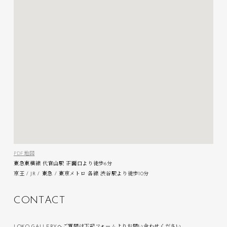
PDF地図
東急東横線 代官山駅 正面口より徒歩6分
京王 / JR / 東急 / 東京メトロ 各線 渋谷駅より徒歩10分
C
O
N
T
A
C
T
LOKO GALLERYへご質問は下記フォームよりお問い合わせください。