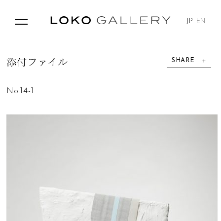
JP
EN
SHARE
添
付
フ
ァ
イ
ル
No.14-1