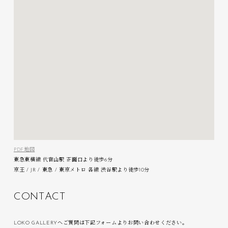
PDF地図
東急東横線 代官山駅 正面口より徒歩6分
京王 / JR / 東急 / 東京メトロ 各線 渋谷駅より徒歩10分
C
O
N
T
A
C
T
LOKO GALLERYへご質問は下記フォームよりお問い合わせください。