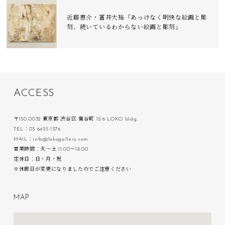
近藤恵介・冨井大裕「あっけなく明快な絵画と彫
刻、続いているわからない絵画と彫刻」
A
C
C
E
S
S
〒150-0032 東京都 渋谷区 鶯谷町 12-6 LOKO bldg.
TEL：03 6455 1376
MAIL：info@lokogallery.com
営業時間：火〜土 11:00〜18:00
定休日：日・月・祝
※休廊日が変更になりましたのでご注意ください
M
A
P