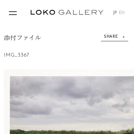
JP
EN
SHARE
添
付
フ
ァ
イ
ル
IMG_3367