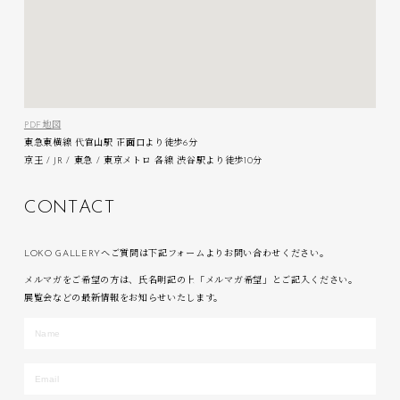
PDF地図
東急東横線 代官山駅 正面口より徒歩6分
京王 / JR / 東急 / 東京メトロ 各線 渋谷駅より徒歩10分
C
O
N
T
A
C
T
LOKO GALLERYへご質問は下記フォームよりお問い合わせください。
メルマガをご希望の方は、氏名明記の上「メルマガ希望」とご記入ください。
展覧会などの最新情報をお知らせいたします。