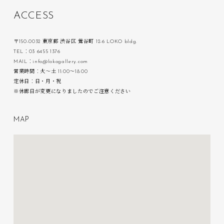
A
C
C
E
S
S
〒150-0032 東京都 渋谷区 鶯谷町 12-6 LOKO bldg.
TEL：03 6455 1376
MAIL：info@lokogallery.com
営業時間：火〜土 11:00〜18:00
定休日：日・月・祝
※休廊日が変更になりましたのでご注意ください
M
A
P