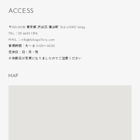
A
C
C
E
S
S
〒150-0032 東京都 渋谷区 鶯谷町 12-6 LOKO bldg.
TEL：03 6455 1376
MAIL：info@lokogallery.com
営業時間：火〜土 11:00〜18:00
定休日：日・月・祝
※休廊日が変更になりましたのでご注意ください
M
A
P