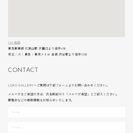
PDF地図
東急東横線 代官山駅 正面口より徒歩6分
京王 / JR / 東急 / 東京メトロ 各線 渋谷駅より徒歩10分
C
O
N
T
A
C
T
LOKO GALLERYへご質問は下記フォームよりお問い合わせください。
メルマガをご希望の方は、氏名明記の上「メルマガ希望」とご記入ください。
展覧会などの最新情報をお知らせいたします。