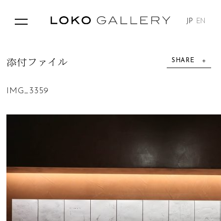
JP
EN
SHARE
添
付
フ
ァ
イ
ル
IMG_3359