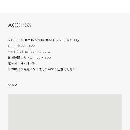
A
C
C
E
S
S
〒150-0032 東京都 渋谷区 鶯谷町 12-6 LOKO bldg.
TEL：03 6455 1376
MAIL：info@lokogallery.com
営業時間：火〜土 11:00〜18:00
定休日：日・月・祝
※休廊日が変更になりましたのでご注意ください
M
A
P