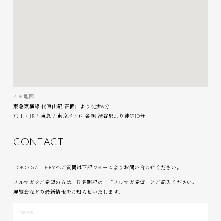
PDF地図
東急東横線 代官山駅 正面口より徒歩6分
京王 / JR / 東急 / 東京メトロ 各線 渋谷駅より徒歩10分
C
O
N
T
A
C
T
LOKO GALLERYへご質問は下記フォームよりお問い合わせください。
メルマガをご希望の方は、氏名明記の上「メルマガ希望」とご記入ください。
展覧会などの最新情報をお知らせいたします。