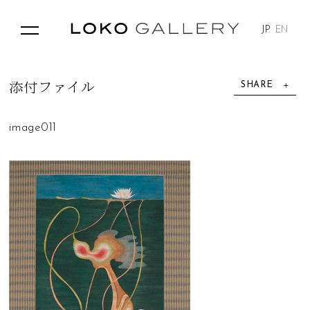
JP
EN
SHARE
添
付
フ
ァ
イ
ル
image011