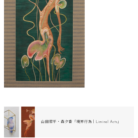
山田哲平・森夕香「境界行為｜Liminal Acts」