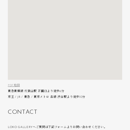
PDF地図
東急東横線 代官山駅 正面口より徒歩6分
京王 / JR / 東急 / 東京メトロ 各線 渋谷駅より徒歩10分
C
O
N
T
A
C
T
LOKO GALLERYへご質問は下記フォームよりお問い合わせください。