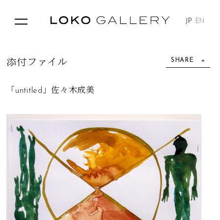
JP
EN
SHARE
添
付
フ
ァ
イ
ル
「untitled」佐々木成美