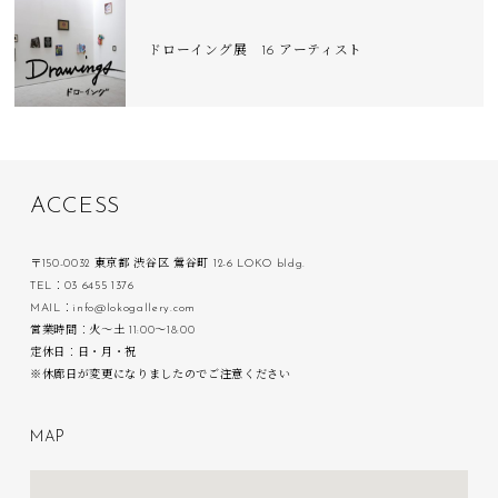
ドローイング展 16 アーティスト
A
C
C
E
S
S
〒150-0032 東京都 渋谷区 鶯谷町 12-6 LOKO bldg.
TEL：03 6455 1376
MAIL：info@lokogallery.com
営業時間：火〜土 11:00〜18:00
定休日：日・月・祝
※休廊日が変更になりましたのでご注意ください
M
A
P