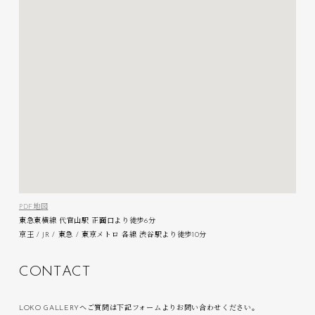
PDF地図
東急東横線 代官山駅 正面口より徒歩6分
京王 / JR / 東急 / 東京メトロ 各線 渋谷駅より徒歩10分
C
O
N
T
A
C
T
LOKO GALLERYへご質問は下記フォームよりお問い合わせください。