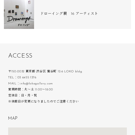
ドローイング展 16 アーティスト
A
C
C
E
S
S
〒150-0032 東京都 渋谷区 鶯谷町 12-6 LOKO bldg.
TEL：03 6455 1376
MAIL：info@lokogallery.com
営業時間：火〜土 11:00〜18:00
定休日：日・月・祝
※休廊日が変更になりましたのでご注意ください
M
A
P