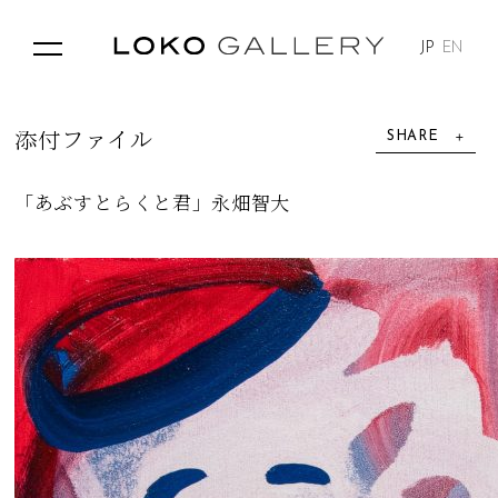
JP
EN
SHARE
添
付
フ
ァ
イ
ル
「あぶすとらくと君」永畑智大