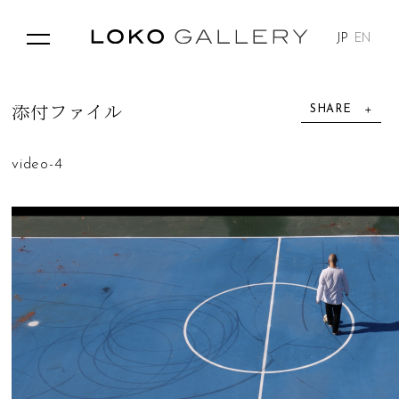
JP
EN
SHARE
添
付
フ
ァ
イ
ル
video-4