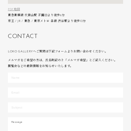
PDF地図
東急東横線 代官山駅 正面口より徒歩6分
京王 / JR / 東急 / 東京メトロ 各線 渋谷駅より徒歩10分
C
O
N
T
A
C
T
LOKO GALLERYへご質問は下記フォームよりお問い合わせください。
メルマガをご希望の方は、氏名明記の上「メルマガ希望」とご記入ください。
展覧会などの最新情報をお知らせいたします。