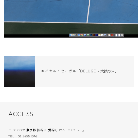
エイヤル・セーガル「DELUGE −大洪水−」
A
C
C
E
S
S
〒150-0032 東京都 渋谷区 鶯谷町 12-6 LOKO bldg.
TEL：03 6455 1376