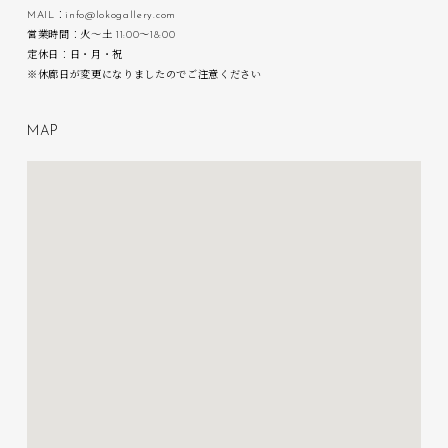
MAIL：info@lokogallery.com
営業時間：火〜土 11:00〜18:00
定休日：日・月・祝
※休廊日が変更になりましたのでご注意ください
M
A
P