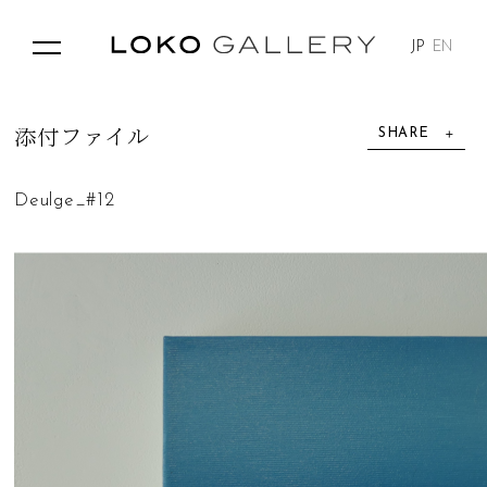
JP
EN
SHARE
添
付
フ
ァ
イ
ル
Deulge_#12