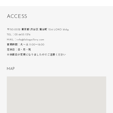
A
C
C
E
S
S
〒150-0032 東京都 渋谷区 鶯谷町 12-6 LOKO bldg.
TEL：03 6455 1376
MAIL：info@lokogallery.com
営業時間：火〜土 11:00〜18:00
定休日：日・月・祝
※休廊日が変更になりましたのでご注意ください
M
A
P