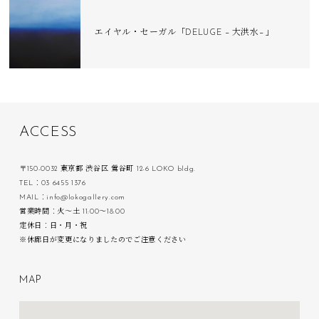
エイヤル・セーガル「DELUGE −大洪水−」
A
C
C
E
S
S
〒150-0032 東京都 渋谷区 鶯谷町 12-6 LOKO bldg.
TEL：03 6455 1376
MAIL：info@lokogallery.com
営業時間：火〜土 11:00〜18:00
定休日：日・月・祝
※休廊日が変更になりましたのでご注意ください
M
A
P