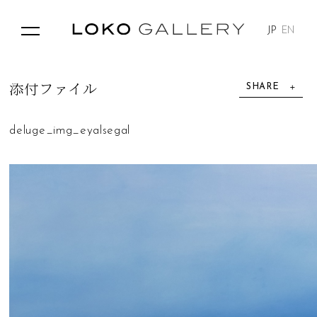
JP
EN
SHARE
添
付
フ
ァ
イ
ル
deluge_img_eyalsegal