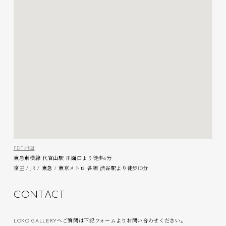
PDF地図
東急東横線 代官山駅 正面口より徒歩6分
京王 / JR / 東急 / 東京メトロ 各線 渋谷駅より徒歩10分
C
O
N
T
A
C
T
LOKO GALLERYへご質問は下記フォームよりお問い合わせください。