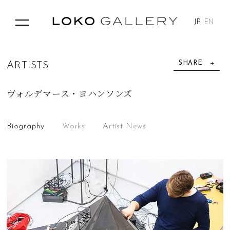
JP
EN
SHARE
A
R
T
I
S
T
S
ヴォルデマース・ヨハンソンズ
Biography
Works
Artist News