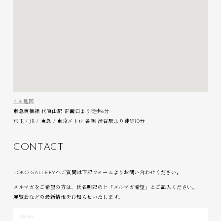
PDF地図
東急東横線 代官山駅 正面口より徒歩6分
京王 / JR / 東急 / 東京メトロ 各線 渋谷駅より徒歩10分
C
O
N
T
A
C
T
LOKO GALLERYへご質問は下記フォームよりお問い合わせください。
メルマガをご希望の方は、氏名明記の上「メルマガ希望」とご記入ください。
展覧会などの最新情報をお知らせいたします。