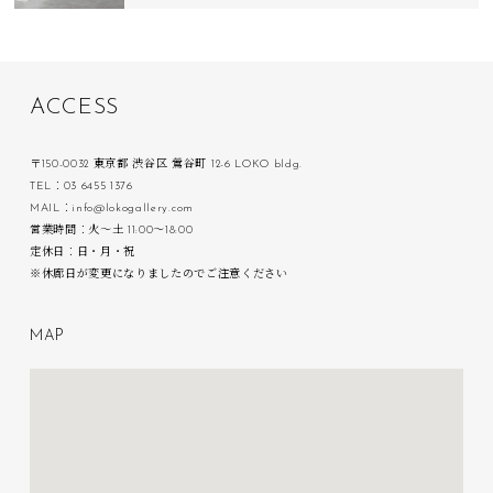
A
C
C
E
S
S
〒150-0032 東京都 渋谷区 鶯谷町 12-6 LOKO bldg.
TEL：03 6455 1376
MAIL：info@lokogallery.com
営業時間：火〜土 11:00〜18:00
定休日：日・月・祝
※休廊日が変更になりましたのでご注意ください
M
A
P