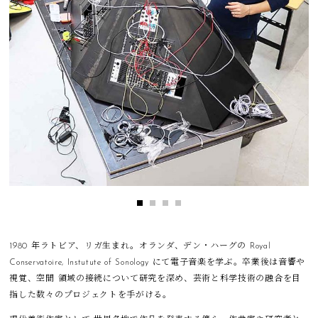
1980 年ラトビア、リガ生まれ。オランダ、デン・ハーグの Royal
Conservatoire, Instutute of Sonology にて電子音楽を学ぶ。卒業後は音響や
視覚、空間 領域の接続について研究を深め、芸術と科学技術の融合を目
指した数々のプロジェクトを手がける。