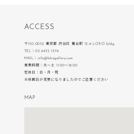
A
C
C
E
S
S
〒150-0032 東京都 渋谷区 鶯谷町 12-6 LOKO bldg.
TEL：03 6455 1376
MAIL：info@lokogallery.com
営業時間：火〜土 11:00〜18:00
定休日：日・月・祝
※休廊日が変更になりましたのでご注意ください
M
A
P