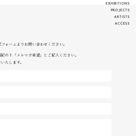
E
X
H
I
B
I
T
I
O
N
S
P
R
O
J
E
C
T
S
A
R
T
I
S
T
S
A
C
C
E
S
S
は下記フォームよりお問い合わせください。
明記の上「メルマガ希望」とご記入ください。
せいたします。