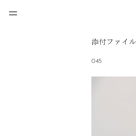
添
付
フ
ァ
イ
045