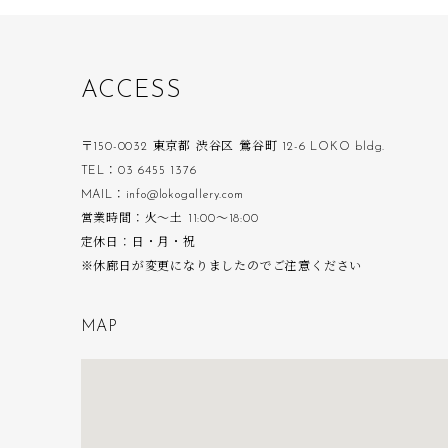
A
C
C
E
S
S
〒150-0032 東京都 渋谷区 鶯谷町 12-6 LOKO bldg.
TEL：03 6455 1376
MAIL：info@lokogallery.com
営業時間：火〜土 11:00〜18:00
定休日：日・月・祝
※休廊日が変更になりましたのでご注意ください
M
A
P