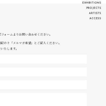
E
X
H
I
B
I
T
I
O
N
S
P
R
O
J
E
C
T
S
A
R
T
I
S
T
S
A
C
C
E
S
S
は下記フォームよりお問い合わせください。
明記の上「メルマガ希望」とご記入ください。
せいたします。