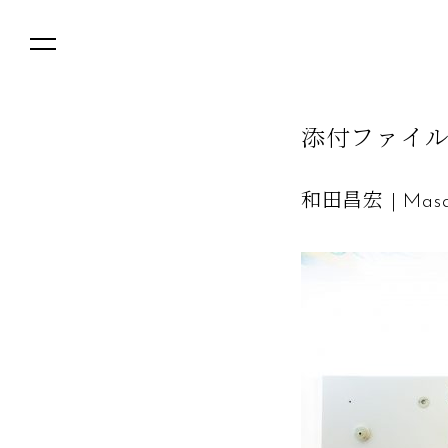
添
付
フ
ァ
イ
和田昌宏 | Masa