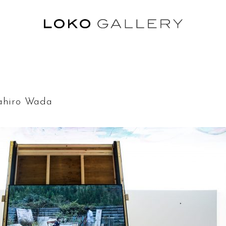
ル
hiro Wada