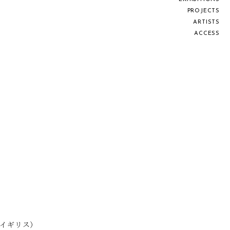
P
R
O
J
E
C
T
S
A
R
T
I
S
T
S
A
C
C
E
S
S
廊
ドン/イギリス）