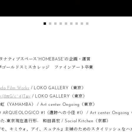
オルタナティブスペース“HOMEBASE”の企画・運営
大学ゴールドスミスカレッジ ファインアート卒業
da Film Works
/ LOKO GALLERY（東京）
R=(8πG/c^4)Tμv
/ LOKO GALLERY（東京）
YAMAMBA） / Art center Ongoing（東京）
 ARQUEOLOGICO #1（遺跡への小径 #1） / Art center Ongoi
-東京現在進行形- 和田昌宏 / Social Kitchen（京都）
マデモ、キミウォ、アイ、スュテル』主婦のためのスタイリッシュなハエ