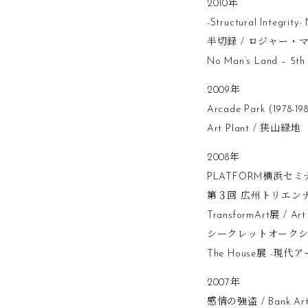
2010年
-Structural Integ
半切録 / ロジャー・
No Man’s Land – 
2009年
Arcade Park (1978-
Art Plant / 狭山緑地
2008年
PLATFORM横浜セミナ
第３回 広州トリエン
TransformArt展 / Art
シークレットオークション
The House展 -
2007年
感情の強盗 / Bank Art