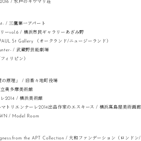
016 / 水戸のキワマリ荘
out- / 三鷹第一アパート
ーvol.6 / 横浜市民ギャラリーあざみ野
 / ST PAUL St Gallery （オークランド/ニュージーランド）
ounter- / 武蔵野芸能劇場
ニラ/フィリピン）
の原理」 / 旧香々地町役場
国立奥多摩美術館
2014 / 横浜美術館
マトリエンナーレ2014出品作家のエスキース / 横浜髙島屋美術画
N / Model Room
thingness:from the APT Collection / 大和ファンデーション（ロン