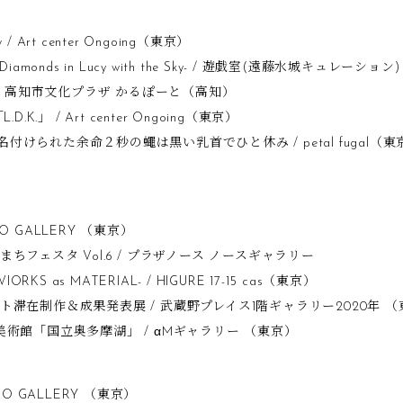
w / Art center Ongoing（東京）
iamonds in Lucy with the Sky- / 遊戯室(遠藤水城キュレーショ
 / 高知市文化プラザ かるぽーと（高知）
.K.」 / Art center Ongoing（東京）
」と名付けられた余命２秒の蠅は黒い乳首でひと休み / petal fugal（東
KO GALLERY （東京）
ちフェスタ Vol.6 / プラザノース ノースギャラリー
 WIORKS as MATERIAL- / HIGURE 17-15 cas（東京）
滞在制作＆成果発表展 / 武蔵野プレイス1階ギャラリー2020年 （
奥多摩美術館「国立奥多摩湖」 / αMギャラリー （東京）
KO GALLERY （東京）