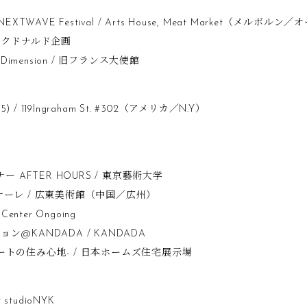
rity- NEXTWAVE Festival / Arts House, Meat Market（メル
マクドナルド企画
5th Dimension / 旧フランス大使館
1985) / 119Ingraham St. #302（アメリカ／N.Y）
ー AFTER HOURS / 東京藝術大学
ナーレ / 広東美術館（中国／広州）
 Center Ongoing
@KANDADA / KANDADA
現代アートの住み心地- / 日本ホームズ住宅展示場
 studioNYK