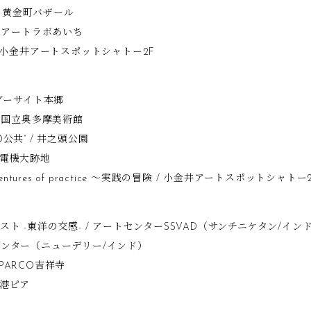
/ 黄金町バザール
 アートラボあいち
rt ! / 小金井アートスポットシャトー2F
ワンダーサイト本郷
 国立奥多摩美術館
EO公共” / 井之頭公園
 / 旧電機大跡地
 Adventures of practice ～実践の冒険 / 小金井アートスポットシャトー
ト -東洋の交感- / アートセンターSSVAD（サンチニケタン/イ
ンター（ニューデリー/インド）
 PARCO吉祥寺
/ 新港ピア