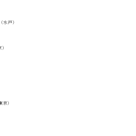
ン)（水戸）
京）
東京）