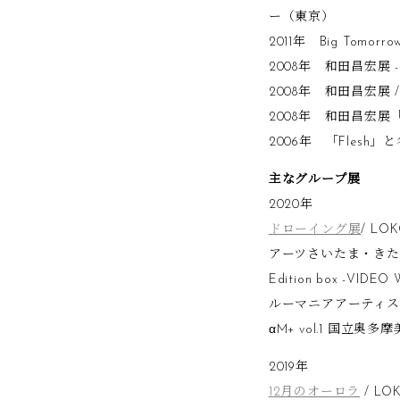
ー（東京）
2011年 Big Tomorro
2008年 和田昌宏展 -D
2008年 和田昌宏展
2008年 和田昌宏展「L.D
2006年 「Flesh
主なグループ展
2020年
ドローイング展
/ LO
アーツさいたま・きたま
Edition box -VIDEO
ルーマニアアーティスト
αM+ vol.1 国立
2019年
12月のオーロラ
/ LO