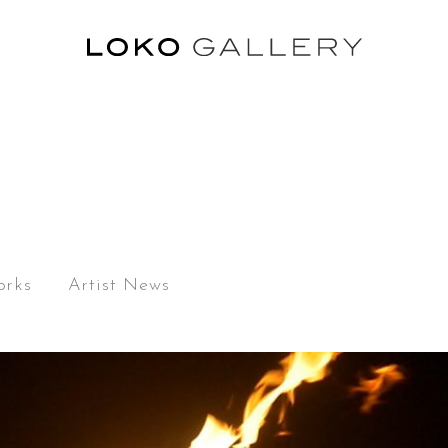
rks
Artist News