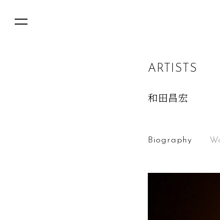
A
R
T
I
S
T
S
和田昌宏
Biography
Wo