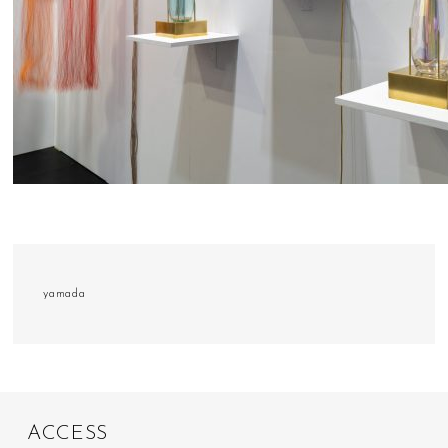
yamada
A
C
C
E
S
S