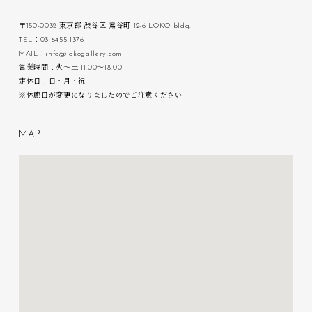
〒150-0032 東京都 渋谷区 鶯谷町 12-6 LOKO bldg.
TEL：03 6455 1376
MAIL：info@lokogallery.com
営業時間：火〜土 11:00〜18:00
定休日：日・月・祝
※休廊日が変更になりましたのでご注意ください
M
A
P