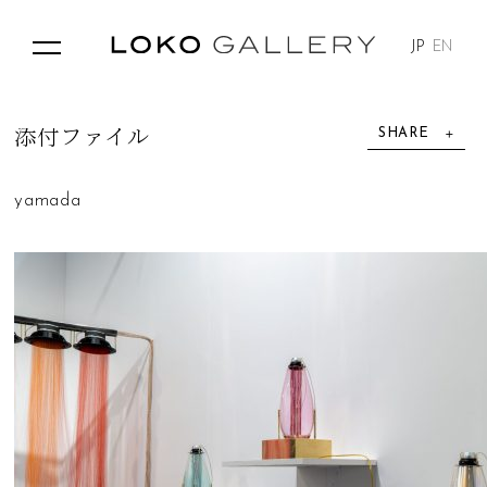
JP
EN
SHARE
添
付
フ
ァ
イ
ル
yamada