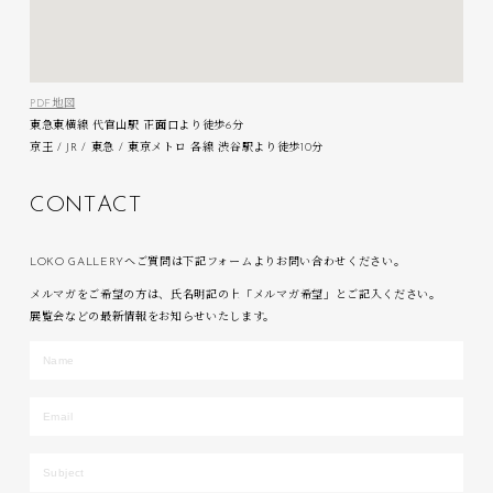
PDF地図
東急東横線 代官山駅 正面口より徒歩6分
京王 / JR / 東急 / 東京メトロ 各線 渋谷駅より徒歩10分
C
O
N
T
A
C
T
LOKO GALLERYへご質問は下記フォームよりお問い合わせください。
メルマガをご希望の方は、氏名明記の上「メルマガ希望」とご記入ください。
展覧会などの最新情報をお知らせいたします。