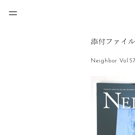
添
付
フ
ァ
イ
Neighbor Vol.5