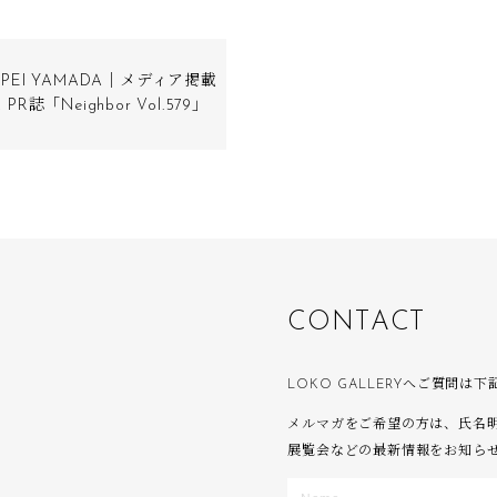
PPEI YAMADA｜メディア掲載
 PR誌「Neighbor Vol.579」
C
O
N
T
A
C
T
LOKO GALLERYへご質問
メルマガをご希望の方は、氏名
展覧会などの最新情報をお知ら