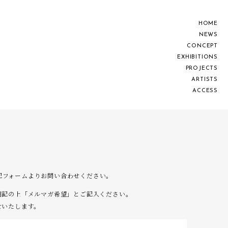
H
O
M
E
N
E
W
S
C
O
N
C
E
P
T
E
X
H
I
B
I
T
I
O
N
S
P
R
O
J
E
C
T
S
A
R
T
I
S
T
S
A
C
C
E
S
S
は下記フォームよりお問い合わせください。
明記の上「メルマガ希望」とご記入ください。
せいたします。