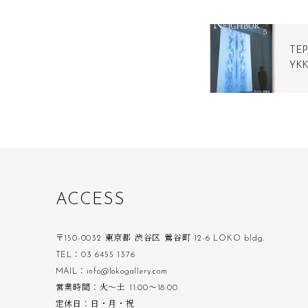
TE
YKK
A
C
C
E
S
S
〒150-0032 東京都 渋谷区 鶯谷町 12-6 LOKO bldg.
TEL：03 6455 1376
MAIL：info@lokogallery.com
営業時間：火〜土 11:00〜18:00
定休日：日・月・祝