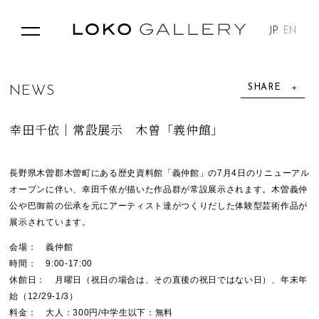
JP
EN
SHARE
N
E
W
S
幸田千依｜常設展示 木曽「義仲館」
長野県木曽郡木曽町にある歴史資料館「義仲館」の7月4日のリニューアル
オープンに伴い、幸田千依が描いた作品群が常設展示されます。木曽義仲
公や巴御前の伝承を元にアーティスト達がつくりだした体験型芸術作品が
展示されています。
会場： 義仲館
時間： 9:00-17:00
休館日： 月曜日（祝日の場合は、その直後の祝日ではない日）、年末年
始（12/29-1/3）
料金： 大人：300円/中学生以下：無料