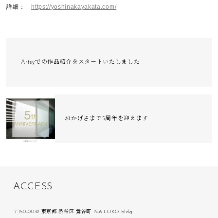
詳細：
https://yoshinakayakata.com/
Artsyでの作品紹介をスタートいたしました
おかげさまで5周年を迎えます
A
C
C
E
S
S
〒150-0032 東京都 渋谷区 鶯谷町 12-6 LOKO bldg.