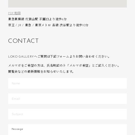
PDF地図
東急東横線 代官山駅 正面口より徒歩6分
京王 / JR / 東急 / 東京メトロ 各線 渋谷駅より徒歩10分
C
O
N
T
A
C
T
LOKO GALLERYへご質問は下記フォームよりお問い合わせください。
メルマガをご希望の方は、氏名明記の上「メルマガ希望」とご記入ください。
展覧会などの最新情報をお知らせいたします。