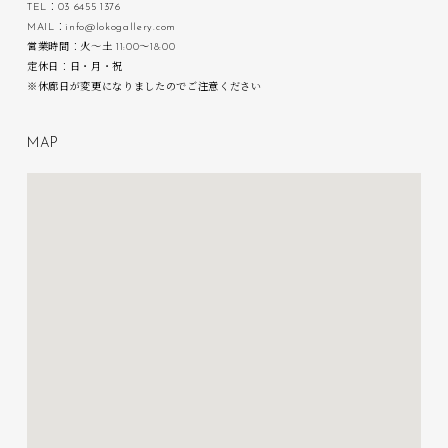
TEL：03 6455 1376
MAIL：info@lokogallery.com
営業時間：火〜土 11:00〜18:00
定休日：日・月・祝
※休廊日が変更になりましたのでご注意ください
M
A
P