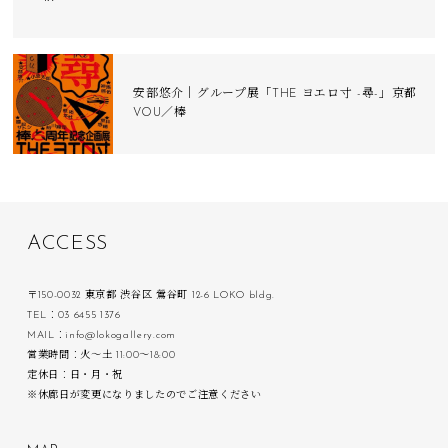
安部悠介｜グループ展「THE ヨエロ寸 -尋-」京都
VOU／棒
A
C
C
E
S
S
〒150-0032 東京都 渋谷区 鶯谷町 12-6 LOKO bldg.
TEL：03 6455 1376
MAIL：info@lokogallery.com
営業時間：火〜土 11:00〜18:00
定休日：日・月・祝
※休廊日が変更になりましたのでご注意ください