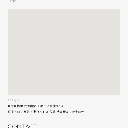
M
A
P
PDF地図
東急東横線 代官山駅 正面口より徒歩6分
京王 / JR / 東急 / 東京メトロ 各線 渋谷駅より徒歩10分
C
O
N
T
A
C
T