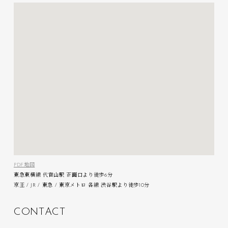
PDF地図
東急東横線 代官山駅 正面口より徒歩6分
京王 / JR / 東急 / 東京メトロ 各線 渋谷駅より徒歩10分
C
O
N
T
A
C
T