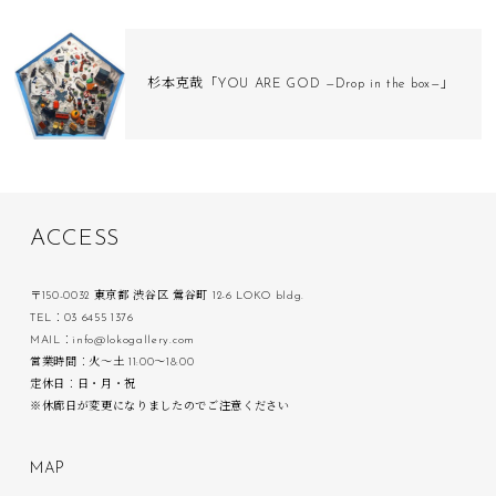
杉本克哉「YOU ARE GOD —Drop in the box—」
A
C
C
E
S
S
〒150-0032 東京都 渋谷区 鶯谷町 12-6 LOKO bldg.
TEL：03 6455 1376
MAIL：info@lokogallery.com
営業時間：火〜土 11:00〜18:00
定休日：日・月・祝
※休廊日が変更になりましたのでご注意ください
M
A
P