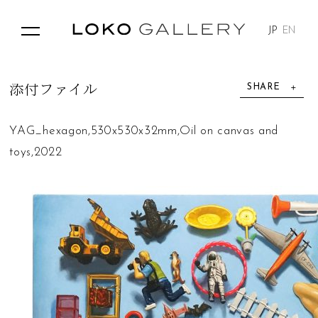
JP
EN
SHARE
添
付
フ
ァ
イ
ル
YAG_hexagon,530x530x32mm,Oil on canvas and
toys,2022