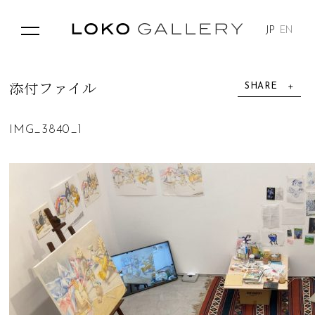
JP
EN
SHARE
添
付
フ
ァ
イ
ル
IMG_3840_1