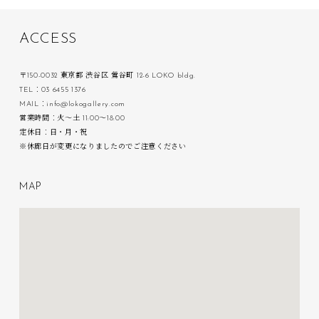
A
C
C
E
S
S
〒150-0032 東京都 渋谷区 鶯谷町 12-6 LOKO bldg.
TEL：03 6455 1376
MAIL：info@lokogallery.com
営業時間：火〜土 11:00〜18:00
定休日：日・月・祝
※休廊日が変更になりましたのでご注意ください
M
A
P