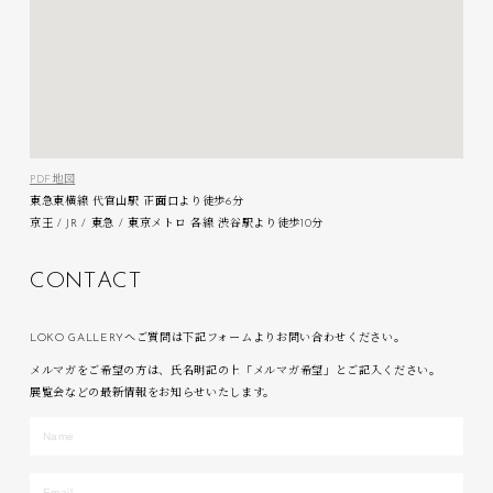
PDF地図
東急東横線 代官山駅 正面口より徒歩6分
京王 / JR / 東急 / 東京メトロ 各線 渋谷駅より徒歩10分
C
O
N
T
A
C
T
LOKO GALLERYへご質問は下記フォームよりお問い合わせください。
メルマガをご希望の方は、氏名明記の上「メルマガ希望」とご記入ください。
展覧会などの最新情報をお知らせいたします。