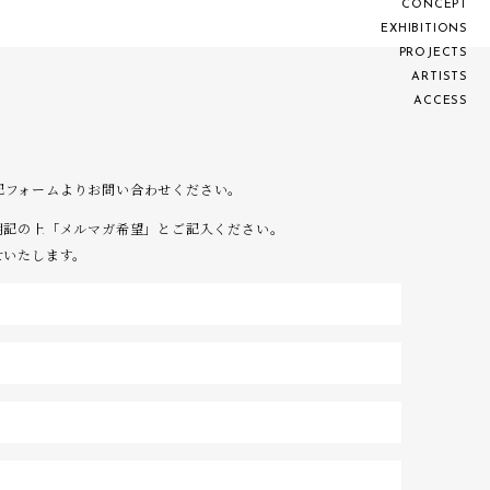
C
O
N
C
E
P
T
E
X
H
I
B
I
T
I
O
N
S
P
R
O
J
E
C
T
S
A
R
T
I
S
T
S
A
C
C
E
S
S
は下記フォームよりお問い合わせください。
明記の上「メルマガ希望」とご記入ください。
せいたします。