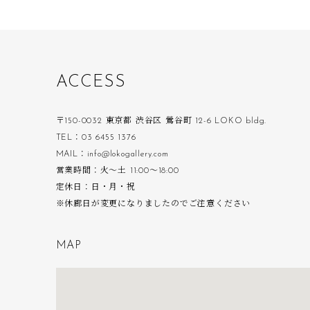
A
C
C
E
S
S
〒150-0032 東京都 渋谷区 鶯谷町 12-6 LOKO bldg.
TEL：03 6455 1376
MAIL：info@lokogallery.com
営業時間：火〜土 11:00〜18:00
定休日：日・月・祝
※休廊日が変更になりましたのでご注意ください
M
A
P