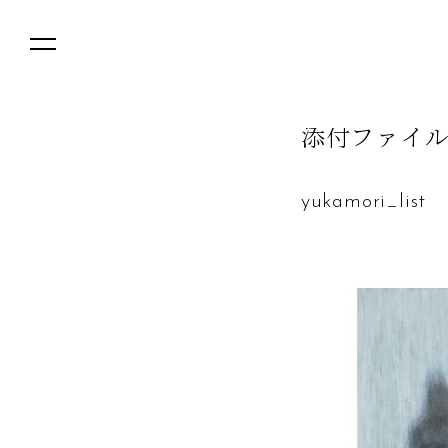
添
付
フ
ァ
イ
yukamori_list