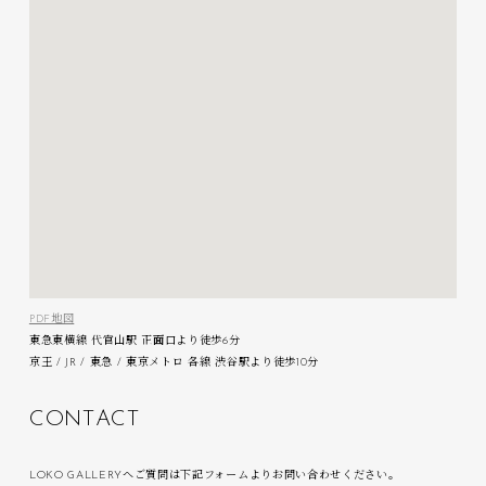
PDF地図
東急東横線 代官山駅 正面口より徒歩6分
京王 / JR / 東急 / 東京メトロ 各線 渋谷駅より徒歩10分
C
O
N
T
A
C
T
LOKO GALLERYへご質問は下記フォームよりお問い合わせください。