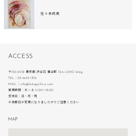
佐々木成美
A
C
C
E
S
S
〒150-0032 東京都 渋谷区 鶯谷町 12-6 LOKO bldg.
TEL：03 6455 1376
MAIL：info@lokogallery.com
営業時間：火〜土 11:00〜18:00
定休日：日・月・祝
※休廊日が変更になりましたのでご注意ください
M
A
P