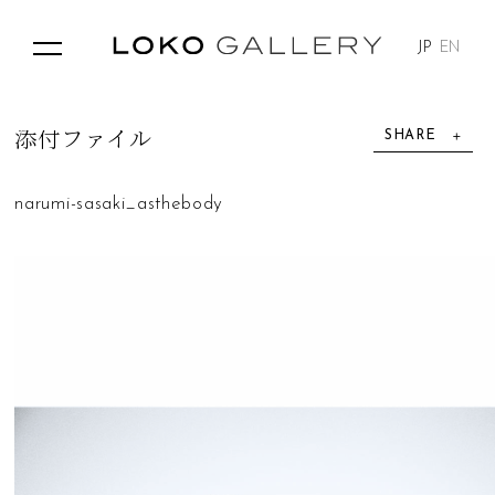
JP
EN
SHARE
添
付
フ
ァ
イ
ル
narumi-sasaki_asthebody