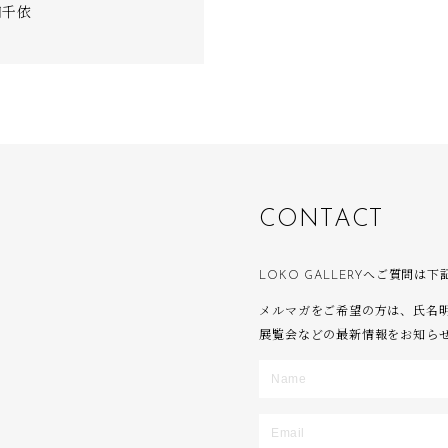
田千依
C
O
N
T
A
C
T
LOKO GALLERYへご質問
メルマガをご希望の方は、氏名
展覧会などの最新情報をお知ら