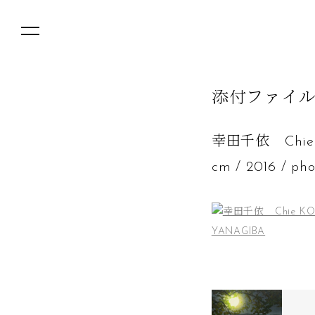
添
付
フ
ァ
イ
幸田千依 Chie KO
cm / 2016 / p