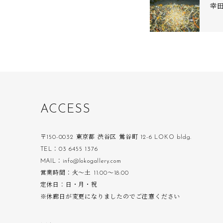
幸
A
C
C
E
S
S
〒150-0032 東京都 渋谷区 鶯谷町 12-6 LOKO bldg.
TEL：03 6455 1376
MAIL：info@lokogallery.com
営業時間：火〜土 11:00〜18:00
定休日：日・月・祝
※休廊日が変更になりましたのでご注意ください