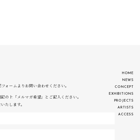
H
O
M
E
N
E
W
S
は下記フォームよりお問い合わせください。
C
O
N
C
E
P
T
E
X
H
I
B
I
T
I
O
N
S
明記の上「メルマガ希望」とご記入ください。
P
R
O
J
E
C
T
S
せいたします。
A
R
T
I
S
T
S
A
C
C
E
S
S