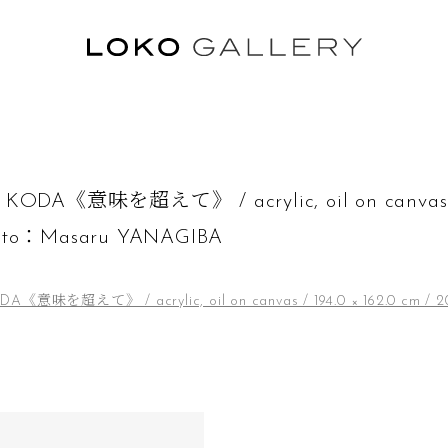
ル
DA《意味を超えて》 / acrylic, oil on canvas / 1
hoto：Masaru YANAGIBA