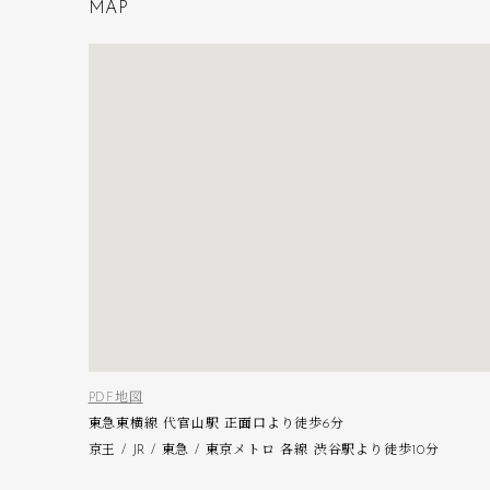
M
A
P
PDF地図
東急東横線 代官山駅 正面口より徒歩6分
京王 / JR / 東急 / 東京メトロ 各線 渋谷駅より徒歩10分