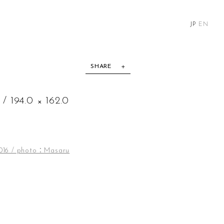
JP
EN
SHARE
94.0 × 162.0