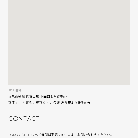
PDF地図
東急東横線 代官山駅 正面口より徒歩6分
京王 / JR / 東急 / 東京メトロ 各線 渋谷駅より徒歩10分
C
O
N
T
A
C
T
LOKO GALLERYへご質問は下記フォームよりお問い合わせください。