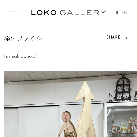
JP
EN
SHARE
添
付
フ
ァ
イ
ル
fumiakiaono_1