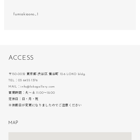
fumiakiaono_1
A
C
C
E
S
S
〒150-0032 東京都 渋谷区 鶯谷町 12-6 LOKO bldg.
TEL：03 6455 1376
MAIL：info@lokogallery.com
営業時間：火〜土 11:00〜18:00
定休日：日・月・祝
※休廊日が変更になりましたのでご注意ください
M
A
P