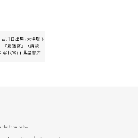
｜古川日出男×大澤聡ト
ト 『夏迷宮』（講談
 ＠代官山 蔦屋書店
om the form below.