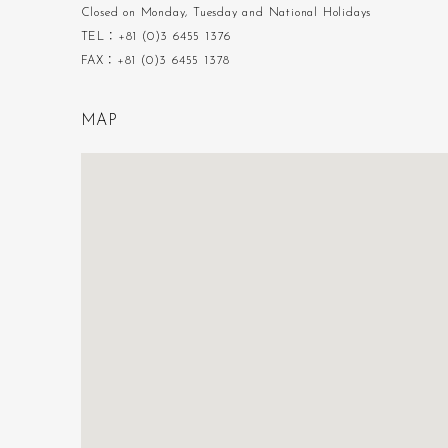
Closed on Monday, Tuesday and National Holidays
TEL：+81 (0)3 6455 1376
FAX：+81 (0)3 6455 1378
M
A
P