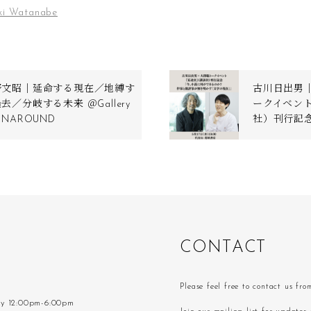
ki Watanabe
野文昭｜延命する現在／地縛す
古川日出男
去／分岐する未来 ＠Gallery
ークイベン
RNAROUND
社）刊行記念
C
O
N
T
A
C
T
Please feel free to contact us fr
ay 12:00pm-6:00pm