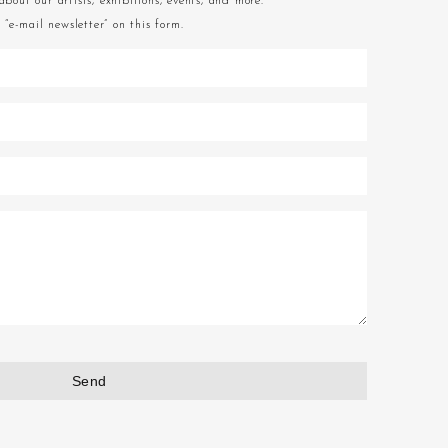
about our artists, exhibitions, events, and more.
“e-mail newsletter” on this form.