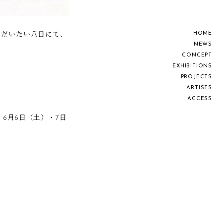
H
O
M
E
 月だいたい八日にて、
N
E
W
S
C
O
N
C
E
P
T
E
X
H
I
B
I
T
I
O
N
S
P
R
O
J
E
C
T
S
A
R
T
I
S
T
S
A
C
C
E
S
S
）、6月6日（土）・7日