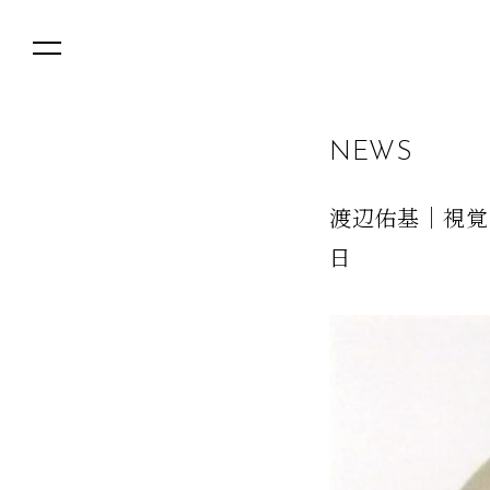
N
E
W
S
渡辺佑基｜視覚
日