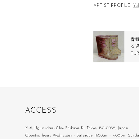
ARTIST PROFILE:
Yu
青
る過
TU
A
C
C
E
S
S
12-6, Uguisudani-Cho, Shibuya-Ku,Tokyo, 150-0032, Japan
Opening hours Wednesday - Saturday 11:00am - 7:00pm, Sund