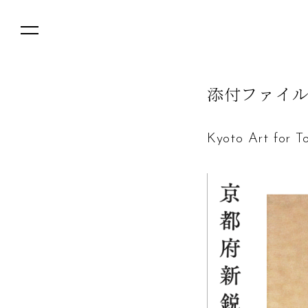
添
付
フ
ァ
イ
Kyoto Art f