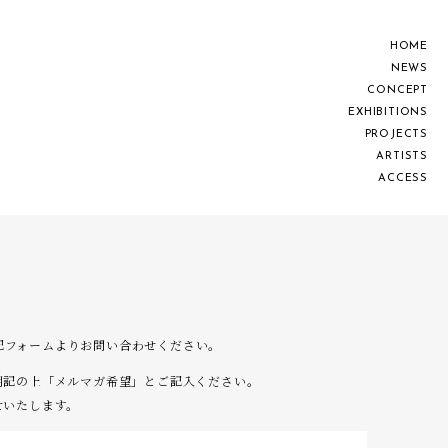
H
O
M
E
N
E
W
S
C
O
N
C
E
P
T
E
X
H
I
B
I
T
I
O
N
S
P
R
O
J
E
C
T
S
A
R
T
I
S
T
S
A
C
C
E
S
S
は下記フォームよりお問い合わせください。
明記の上「メルマガ希望」とご記入ください。
せいたします。