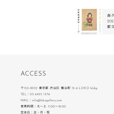
森夕香
20
都
A
C
C
E
S
S
〒150-0032 東京都 渋谷区 鶯谷町 12-6 LOKO bldg.
TEL：03 6455 1376
MAIL：info@lokogallery.com
営業時間：火〜土 11:00〜18:00
定休日：日・月・祝