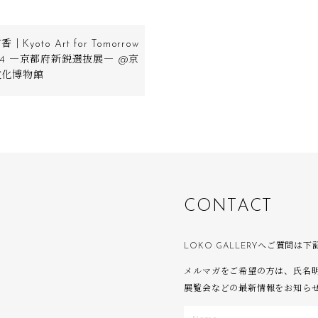
｜Kyoto Art for Tomorrow
24 ―京都府新鋭選抜展― @京
文化博物館
C
O
N
T
A
C
T
LOKO GALLERYへご質問
メルマガをご希望の方は、氏名
展覧会などの最新情報をお知ら