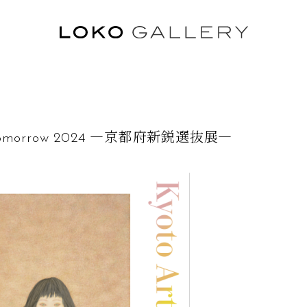
ル
or Tomorrow 2024 ―京都府新鋭選抜展―