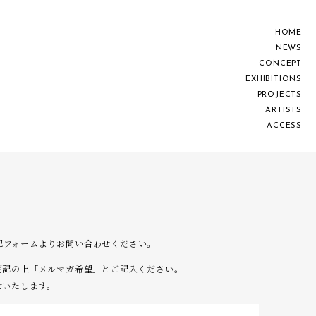
H
O
M
E
N
E
W
S
C
O
N
C
E
P
T
E
X
H
I
B
I
T
I
O
N
S
P
R
O
J
E
C
T
S
A
R
T
I
S
T
S
A
C
C
E
S
S
は下記フォームよりお問い合わせください。
明記の上「メルマガ希望」とご記入ください。
せいたします。