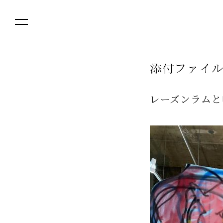
添
付
フ
ァ
イ
レーズンラムと