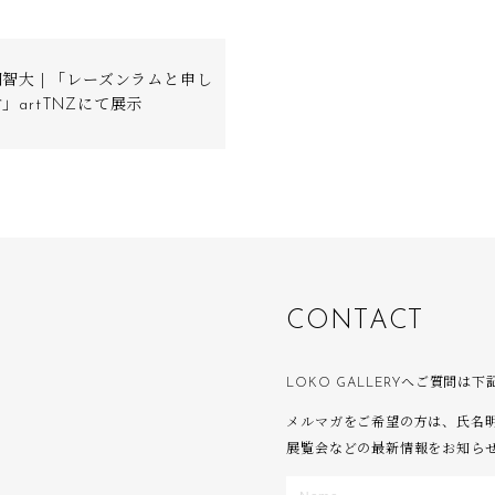
智大 | 「レーズンラムと申し
」artTNZにて展示
C
O
N
T
A
C
T
LOKO GALLERYへご質問
メルマガをご希望の方は、氏名
展覧会などの最新情報をお知ら