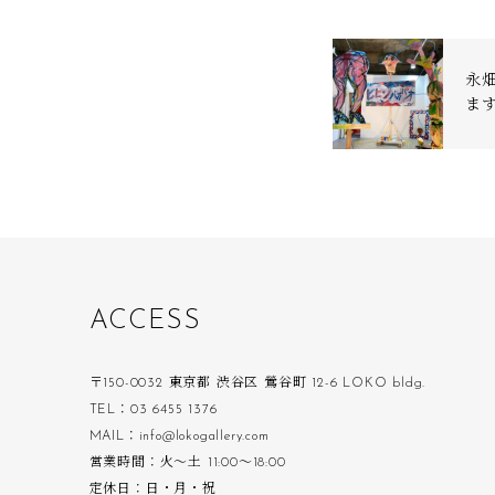
永畑
ます
A
C
C
E
S
S
〒150-0032 東京都 渋谷区 鶯谷町 12-6 LOKO bldg.
TEL：03 6455 1376
MAIL：info@lokogallery.com
営業時間：火〜土 11:00〜18:00
定休日：日・月・祝