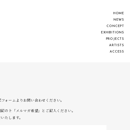
H
O
M
E
N
E
W
S
C
O
N
C
E
P
T
E
X
H
I
B
I
T
I
O
N
S
P
R
O
J
E
C
T
S
A
R
T
I
S
T
S
A
C
C
E
S
S
は下記フォームよりお問い合わせください。
明記の上「メルマガ希望」とご記入ください。
せいたします。