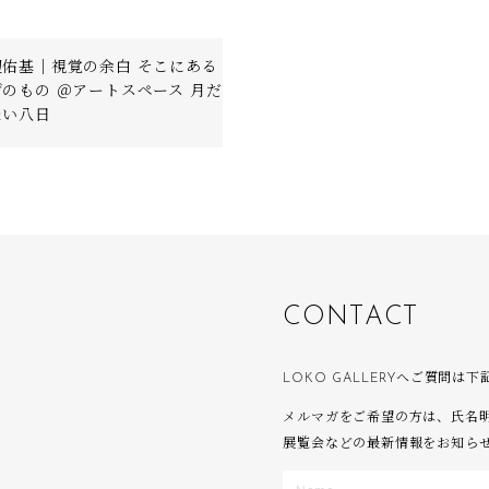
辺佑基｜視覚の余白 そこにある
のもの ＠アートスペース 月だ
たい八日
C
O
N
T
A
C
T
LOKO GALLERYへご質問
メルマガをご希望の方は、氏名
展覧会などの最新情報をお知ら