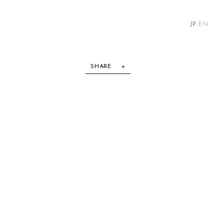
JP
EN
SHARE