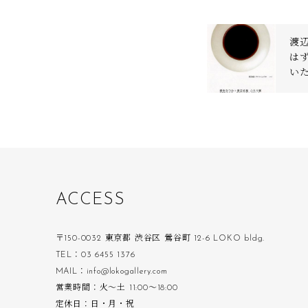
渡
はず
い
A
C
C
E
S
S
〒150-0032 東京都 渋谷区 鶯谷町 12-6 LOKO bldg.
TEL：03 6455 1376
MAIL：info@lokogallery.com
営業時間：火〜土 11:00〜18:00
定休日：日・月・祝