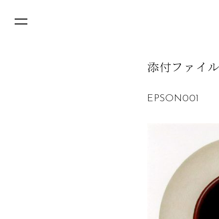
添
付
フ
ァ
イ
EPSON001