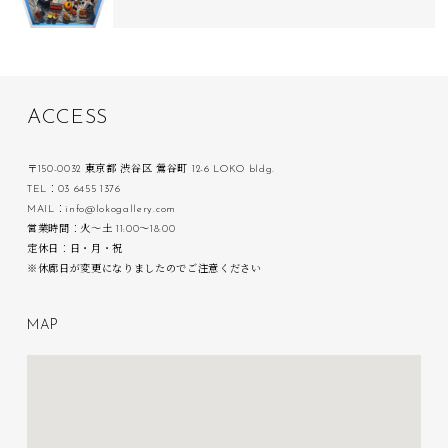
A
C
C
E
S
S
〒150-0032 東京都 渋谷区 鶯谷町 12-6 LOKO bldg.
TEL：03 6455 1376
MAIL：info@lokogallery.com
営業時間：火〜土 11:00〜18:00
定休日：日・月・祝
※休廊日が変更になりましたのでご注意ください
M
A
P