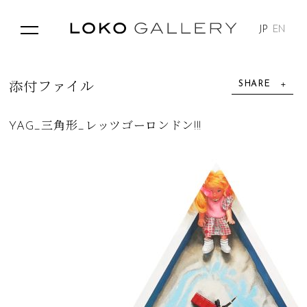
JP
EN
SHARE
添
付
フ
ァ
イ
ル
YAG_三角形_レッツゴーロンドン!!!