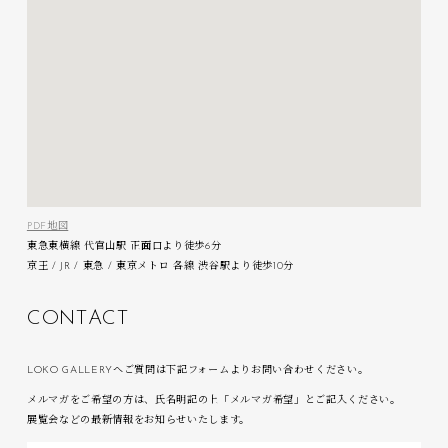
PDF地図
東急東横線 代官山駅 正面口より徒歩6分
京王 / JR / 東急 / 東京メトロ 各線 渋谷駅より徒歩10分
C
O
N
T
A
C
T
LOKO GALLERYへご質問は下記フォームよりお問い合わせください。
メルマガをご希望の方は、氏名明記の上「メルマガ希望」とご記入ください。
展覧会などの最新情報をお知らせいたします。