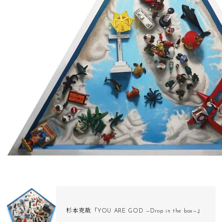
杉本克哉「YOU ARE GOD —Drop in the box—」