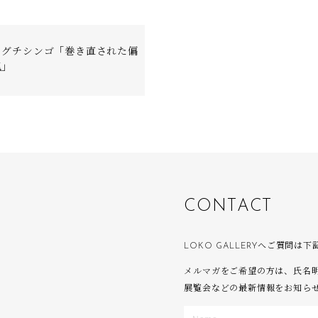
リグチシンゴ「巻き直された偏
風」
C
O
N
T
A
C
T
LOKO GALLERYへご質問
メルマガをご希望の方は、氏名
展覧会などの最新情報をお知ら