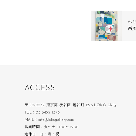
ホ
西
A
C
C
E
S
S
〒150-0032 東京都 渋谷区 鶯谷町 12-6 LOKO bldg.
TEL：03 6455 1376
MAIL：info@lokogallery.com
営業時間：火〜土 11:00〜18:00
定休日：日・月・祝