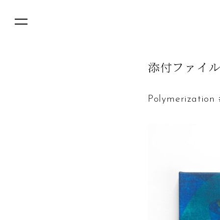
添
付
フ
ァ
イ
Polymerization