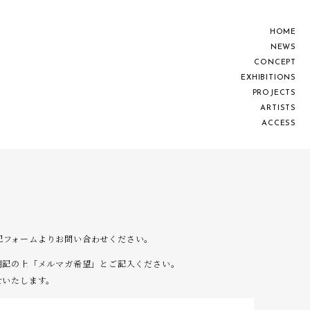
H
O
M
E
N
E
W
S
C
O
N
C
E
P
T
E
X
H
I
B
I
T
I
O
N
S
P
R
O
J
E
C
T
S
A
R
T
I
S
T
S
A
C
C
E
S
S
は下記フォームよりお問い合わせください。
明記の上「メルマガ希望」とご記入ください。
せいたします。