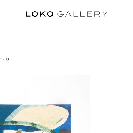
ル
 #29