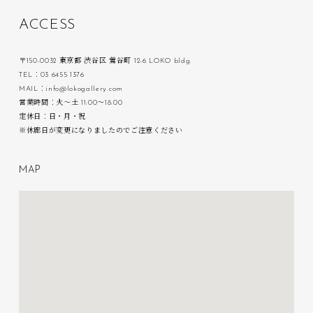
A
C
C
E
S
S
〒150-0032 東京都 渋谷区 鶯谷町 12-6 LOKO bldg.
TEL：03 6455 1376
MAIL：info@lokogallery.com
営業時間：火〜土 11:00〜18:00
定休日：日・月・祝
※休廊日が変更になりましたのでご注意ください
M
A
P