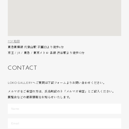
PDF地図
東急東横線 代官山駅 正面口より徒歩6分
京王 / JR / 東急 / 東京メトロ 各線 渋谷駅より徒歩10分
C
O
N
T
A
C
T
LOKO GALLERYへご質問は下記フォームよりお問い合わせください。
メルマガをご希望の方は、氏名明記の上「メルマガ希望」とご記入ください。
展覧会などの最新情報をお知らせいたします。