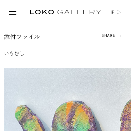
JP
EN
SHARE
添
付
フ
ァ
イ
ル
いもむし