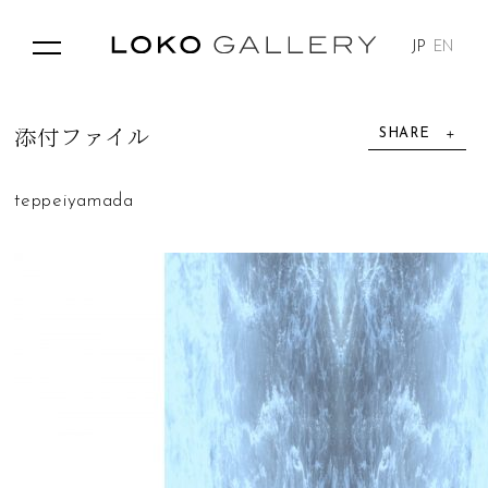
JP
EN
SHARE
添
付
フ
ァ
イ
ル
teppeiyamada