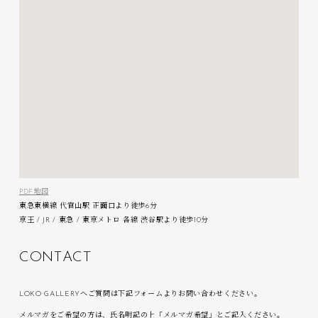
PDF地図
東急東横線 代官山駅 正面口より徒歩6分
京王 / JR / 東急 / 東京メトロ 各線 渋谷駅より徒歩10分
C
O
N
T
A
C
T
LOKO GALLERYへご質問は下記フォームよりお問い合わせください。
メルマガをご希望の方は、氏名明記の上「メルマガ希望」とご記入ください。