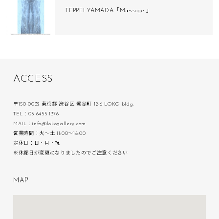
TEPPEI YAMADA「Mæssage 」
A
C
C
E
S
S
〒150-0032 東京都 渋谷区 鶯谷町 12-6 LOKO bldg.
TEL：03 6455 1376
MAIL：info@lokogallery.com
営業時間：火〜土 11:00〜18:00
定休日：日・月・祝
※休廊日が変更になりましたのでご注意ください
M
A
P