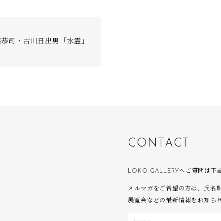
橋恭司・古川日出男「水霊」
C
O
N
T
A
C
T
LOKO GALLERYへご質問
メルマガをご希望の方は、氏名
展覧会などの最新情報をお知ら