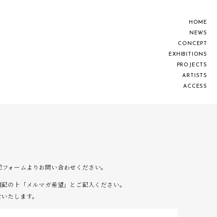
H
O
M
E
N
E
W
S
C
O
N
C
E
P
T
E
X
H
I
B
I
T
I
O
N
S
P
R
O
J
E
C
T
S
A
R
T
I
S
T
S
A
C
C
E
S
S
は下記フォームよりお問い合わせください。
明記の上「メルマガ希望」とご記入ください。
せいたします。