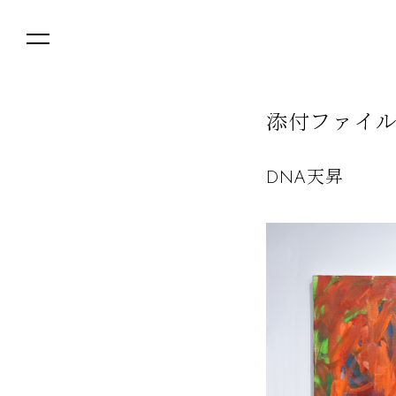
添
付
フ
ァ
イ
DNA天昇