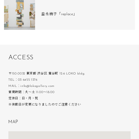
益永梢子「replace」
A
C
C
E
S
S
〒150-0032 東京都 渋谷区 鶯谷町 12-6 LOKO bldg.
TEL：03 6455 1376
MAIL：info@lokogallery.com
営業時間：火〜土 11:00〜18:00
定休日：日・月・祝
※休廊日が変更になりましたのでご注意ください
M
A
P