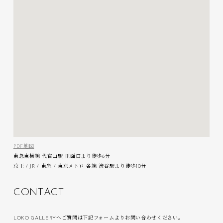
PDF地図
東急東横線 代官山駅 正面口より徒歩6分
京王 / JR / 東急 / 東京メトロ 各線 渋谷駅より徒歩10分
C
O
N
T
A
C
T
LOKO GALLERYへご質問は下記フォームよりお問い合わせください。