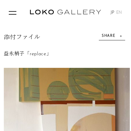
JP
EN
SHARE
添
付
フ
ァ
イ
ル
益永梢子「replace」