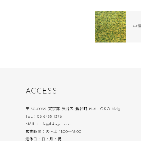
中津
A
C
C
E
S
S
〒150-0032 東京都 渋谷区 鶯谷町 12-6 LOKO bldg.
TEL：03 6455 1376
MAIL：info@lokogallery.com
営業時間：火〜土 11:00〜18:00
定休日：日・月・祝