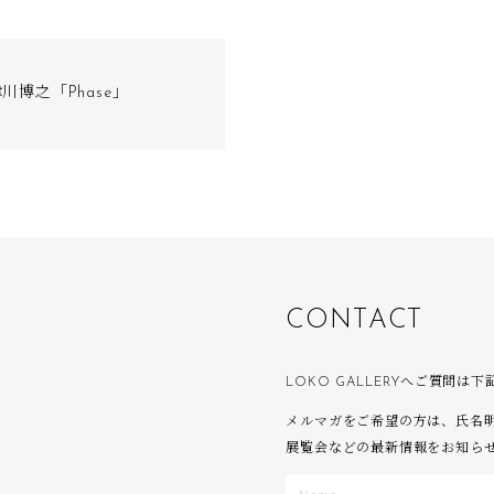
川博之「Phase」
C
O
N
T
A
C
T
LOKO GALLERYへご質問
メルマガをご希望の方は、氏名
展覧会などの最新情報をお知ら