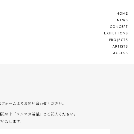
H
O
M
E
N
E
W
S
C
O
N
C
E
P
T
E
X
H
I
B
I
T
I
O
N
S
P
R
O
J
E
C
T
S
A
R
T
I
S
T
S
A
C
C
E
S
S
は下記フォームよりお問い合わせください。
明記の上「メルマガ希望」とご記入ください。
せいたします。