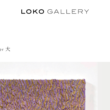
ル
her 大