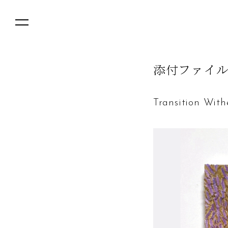
添
付
フ
ァ
イ
Transition Wit