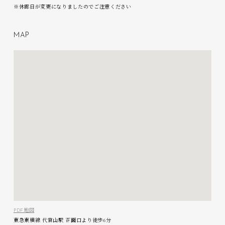
※休廊日が変更になりましたのでご注意ください
M
A
P
PDF地図
東急東横線 代官山駅 正面口より徒歩6分