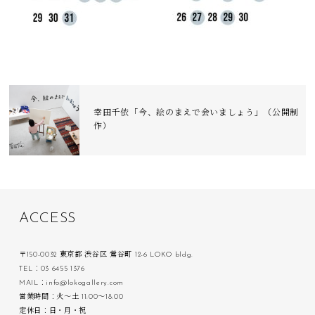
幸田千依「今、絵のまえで会いましょう」（公開制
作）
A
C
C
E
S
S
〒150-0032 東京都 渋谷区 鶯谷町 12-6 LOKO bldg.
TEL：03 6455 1376
MAIL：info@lokogallery.com
営業時間：火〜土 11:00〜18:00
定休日：日・月・祝