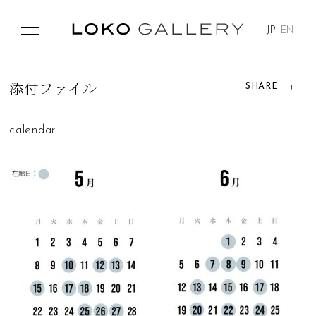
JP
EN
SHARE
添
付
フ
ァ
イ
ル
calendar