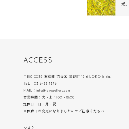
光
A
C
C
E
S
S
〒150-0032 東京都 渋谷区 鶯谷町 12-6 LOKO bldg.
TEL：03 6455 1376
MAIL：info@lokogallery.com
営業時間：火〜土 11:00〜18:00
定休日：日・月・祝
※休廊日が変更になりましたのでご注意ください
M
A
P