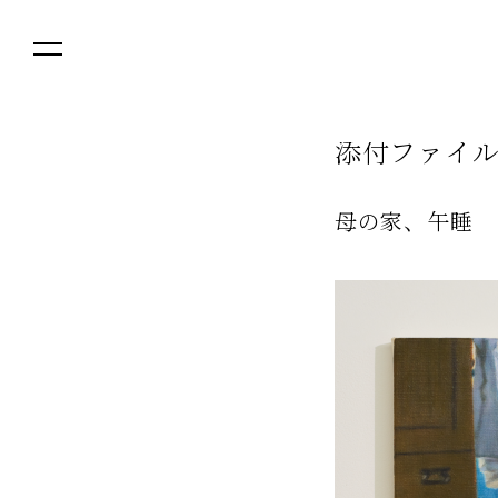
添
付
フ
ァ
イ
母の家、午睡