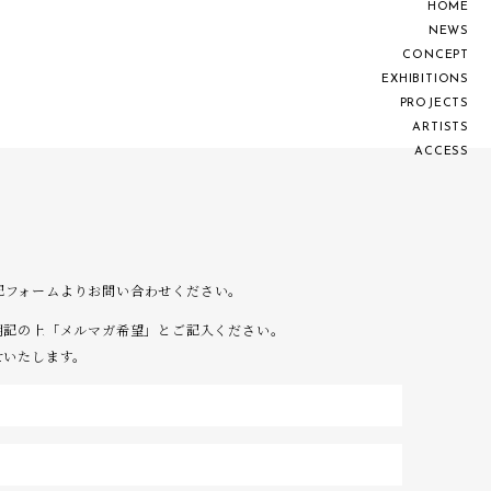
H
O
M
E
N
E
W
S
C
O
N
C
E
P
T
E
X
H
I
B
I
T
I
O
N
S
P
R
O
J
E
C
T
S
A
R
T
I
S
T
S
A
C
C
E
S
S
は下記フォームよりお問い合わせください。
明記の上「メルマガ希望」とご記入ください。
せいたします。