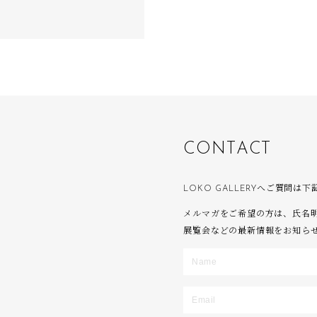
」
C
O
N
T
A
C
T
LOKO GALLERYへご質問
メルマガをご希望の方は、氏名
展覧会などの最新情報をお知ら