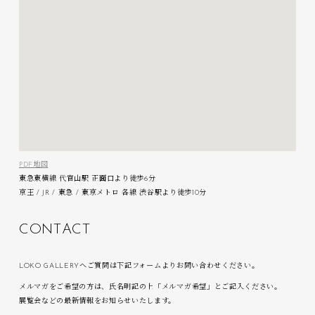
PDF地図
東急東横線 代官山駅 正面口より徒歩6分
京王 / JR / 東急 / 東京メトロ 各線 渋谷駅より徒歩10分
C
O
N
T
A
C
T
LOKO GALLERYへご質問は下記フォームよりお問い合わせください。
メルマガをご希望の方は、氏名明記の上「メルマガ希望」とご記入ください。
展覧会などの最新情報をお知らせいたします。