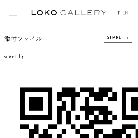
JP
EN
SHARE
添
付
フ
ァ
イ
ル
suirei_hp