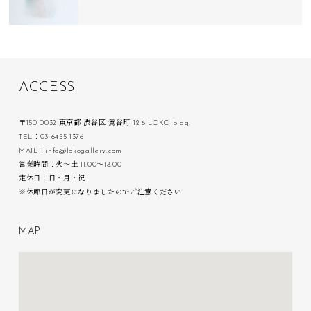
A
C
C
E
S
S
〒150-0032 東京都 渋谷区 鶯谷町 12-6 LOKO bldg.
TEL：03 6455 1376
MAIL：info@lokogallery.com
営業時間：火〜土 11:00〜18:00
定休日：日・月・祝
※休廊日が変更になりましたのでご注意ください
M
A
P